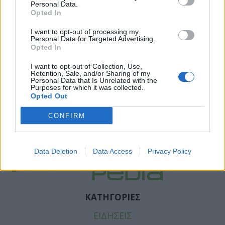
Personal Data.
Opted In
I want to opt-out of processing my
Personal Data for Targeted Advertising.
Opted In
I want to opt-out of Collection, Use,
Retention, Sale, and/or Sharing of my
Facebook
Twitter
Personal Data that Is Unrelated with the
Purposes for which it was collected.
Opted Out
Tags:
ΑΝΔΡΕΑΣ ΛΟΒΕΡΔΟΣ
,
ΕΙΤΖ
,
ΛΑΘΡΟΜΕΤΑΝΑΣΤΕΣ
,
ΜΕΤΑΔΟΤΙΚΕΣ ΑΣΘΕΝΕΙΕΣ
,
CONFIRM
ΠΟΡΝΕΙΑ
,
ΡΕΠΟΡΤΑΖ ΥΓΕΙΑΣ
,
ΣΥΦΙΛΗ
,
ΥΠΟΥΡΓΟΣ ΥΓΕΙΑΣ
Data Deletion
Data Access
Privacy Policy
ΚΑΤΗΓΟΡΙΕΣ
ΕΙΔΗΣΕΙΣ