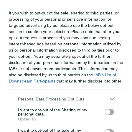
πως συμβαίνει τώρα, γιατί συμβαίνει να έχουμε
αύξηση του aids, αλλά και της σύφιλης, ναι
If you wish to opt-out of the sale, sharing to third parties, or
υπάρχει αυτό το γεγονός γιατί, εξαπλώνεται
processing of your personal or sensitive information for
ακόμη περισσότερο από ό, τι το συζητάγαμε».
targeted advertising by us, please use the below opt-out
section to confirm your selection. Please note that after your
Ο υπουργός Υγείας απέδωσε την αύξηση των
opt-out request is processed you may continue seeing
κρουσμάτων Aids αλλά και άλλων ασθενειών και
interest-based ads based on personal information utilized by
στην παράνομη πορνεία καθώς όπως τόνισε:
us or personal information disclosed to third parties prior to
your opt-out. You may separately opt-out of the further
«Θα σας δώσω ένα στατιστικό στοιχείο
disclosure of your personal information by third parties on the
ανατριχιαστικό, από τους εξακόσιους οίκους
IAB’s list of downstream participants. This information may
ανοχής που υπάρχουν σήμερα στην Αθήνα, οι
also be disclosed by us to third parties on the
IAB’s List of
επτά είναι νόμιμοι. Οι πεντακόσιοι ενενήντα
Downstream Participants
that may further disclose it to other
third parties.
τρεις είναι παράνομοι».
Personal Data Processing Opt Outs
I want to opt-out of the Sharing of my
personal data.
Opted In
I want to opt-out of the Sale of my