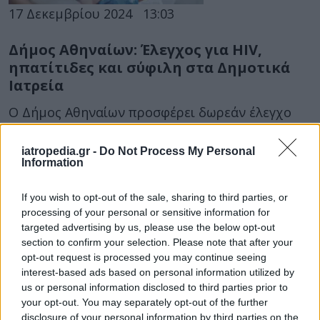
17 Δεκεμβρίου 2024
13:03
Δήμος Αθηναίων: Έλεγχος για HIV,
ηπατίτιδες και σύφιλη στα Δημοτικά
Ιατρεία
O Δήμος Αθηναίων προσφέρει δωρεάν έλεγχο
στα Check Points για σεξουαλικώς μεταδιδόμενα
νοσήματα, όπως HIV και σύφιλη.
iatropedia.gr -
Do Not Process My Personal
Information
If you wish to opt-out of the sale, sharing to third parties, or
processing of your personal or sensitive information for
targeted advertising by us, please use the below opt-out
section to confirm your selection. Please note that after your
opt-out request is processed you may continue seeing
interest-based ads based on personal information utilized by
us or personal information disclosed to third parties prior to
06 Αυγούστου 2024
15:38
your opt-out. You may separately opt-out of the further
disclosure of your personal information by third parties on the