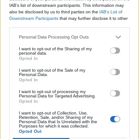
Σύφιλη: Ανησυχητική αύξηση στα
IAB’s list of downstream participants. This information may
νεογνά δείχνουν τα τελευταία στοιχεία
also be disclosed by us to third parties on the
IAB’s List of
Downstream Participants
that may further disclose it to other
Ανησυχητική αύξηση των κρουσμάτων
third parties.
σύφιλης σε γυναίκες ηλικίας 15-44 ετών στην
Personal Data Processing Opt Outs
Αυστραλία με επακόλουθη αύξηση της
μετάδοσης από την έγκυο στο...
I want to opt-out of the Sharing of my
personal data.
Opted In
I want to opt-out of the Sale of my
Personal Data.
Opted In
I want to opt-out of processing my
Personal Data for Targeted Advertising.
Opted In
04 Ιουνίου 2024
13:02
I want to opt-out of Collection, Use,
Retention, Sale, and/or Sharing of my
Personal Data that Is Unrelated with the
ECDC: Προσοχή στα σεξουαλικώς
Purposes for which it was collected.
Opted Out
μεταδιδόμενα νοσήματα το καλοκαίρι