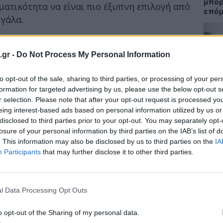
μπορ
ατικότητα να είναι πιο έξυπνη επιλογή από
επόμ
γάλα.
α μέση φέτα πίτσας και ένα μπολ δημητριακών
ην ίδια ποσότητα θερμίδων. Ωστόσο, η πίτσα
.gr -
Do Not Process My Personal Information
ΟΜΟ
τητα πρωτεΐνης, η οποία θα σας κρατήσει
14:3
to opt-out of the sale, sharing to third parties, or processing of your per
formation for targeted advertising by us, please use the below opt-out s
Ακμή
r selection. Please note that after your opt-out request is processed y
καθα
eing interest-based ads based on personal information utilized by us or
ει αρκετό λίπος, εντούτοις έχει σαφώς
disclosed to third parties prior to your opt-out. You may separately opt-
ητριακά. Και η ζάχαρη δεν βοηθάει καθόλου
losure of your personal information by third parties on the IAB’s list of
σας.
. This information may also be disclosed by us to third parties on the
IA
Participants
that may further disclose it to other third parties.
ΕΙΔΗ
Βασι
Ποιε
Περι
l Data Processing Opt Outs
o opt-out of the Sharing of my personal data.