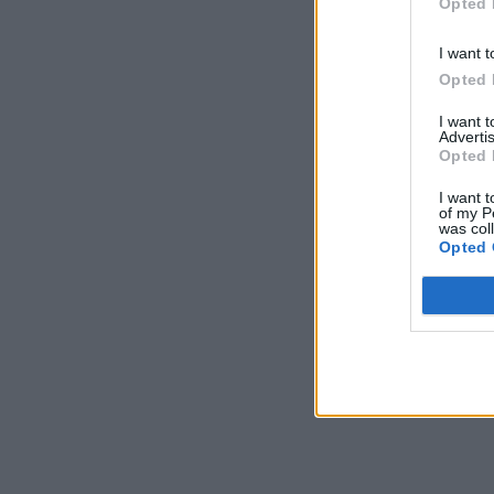
Opted 
I want t
Opted 
I want 
Advertis
Opted 
I want t
of my P
was col
Opted 