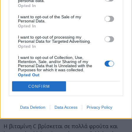
personal data.
Opted In
Κάθε
½ φλιτζάνι
μαγειρεμένα λαχανάκια
Βρυξελλών σας παρέχει
48 mg βιταμίνης C
.
I want to opt-out of the Sale of my
Personal Data.
Η
βιταμίνη C
είναι σημαντική για την ανάπτυξη
Opted In
και την
επισκευή των ιστών
στο σώμα.
I want to opt-out of processing my
Λειτουργεί επίσης ως
αντιοξειδωτικό
.
Personal Data for Targeted Advertising.
Opted In
Εμπλέκεται στην
παραγωγή πρωτεϊνών
, όπως
το κολλαγόνο και μπορεί ακόμη και να
I want to opt-out of Collection, Use,
Retention, Sale, and/or Sharing of my
ενισχύσει την ανοσία
.
Personal Data that Is Unrelated with the
Purposes for which it was collected.
Opted Out
Η βιταμίνη C μπορεί επίσης
να αυξήσει την
απορρόφηση του μη αιμικού σιδήρου
, μιας
CONFIRM
μορφής σιδήρου που βρίσκεται στα φυτικά
τρόφιμα. Ο οργανισμός δεν μπορεί να
απορροφήσει αυτόν τον τύπο σιδήρου τόσο
Data Deletion
Data Access
Privacy Policy
εύκολα όσο τον σίδηρο από ζωικές πηγές.
Η βιταμίνη C βρίσκεται σε πολλά φρούτα και