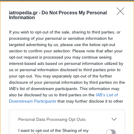
7. Λιγότερη φλεγμονή
iatropedia.gr -
Do Not Process My Personal
Η φλεγμονή είναι μια φυσιολογική ανοσολογική
Information
απόκριση. Αλλά η χρόνια φλεγμονή μπορεί να
συμβάλει σε ασθένειες όπως ο καρκίνος, ο
If you wish to opt-out of the sale, sharing to third parties, or
διαβήτης και οι καρδιακές παθήσεις.
processing of your personal or sensitive information for
targeted advertising by us, please use the below opt-out
Όπως αναφέρθηκε παραπάνω, τα λαχανάκια
section to confirm your selection. Please note that after your
Βρυξελλών είναι
πλούσια σε αντιοξειδωτικά
.
opt-out request is processed you may continue seeing
interest-based ads based on personal information utilized by
Αυτά συμβάλλουν στην
εξουδετέρωση των
us or personal information disclosed to third parties prior to
ελεύθερων ριζών
που μπορούν να προάγουν τη
your opt-out. You may separately opt-out of the further
φλεγμονή.
disclosure of your personal information by third parties on the
IAB’s list of downstream participants. This information may
Μια διατροφή πλούσια σε σταυρανθή λαχανικά,
also be disclosed by us to third parties on the
IAB’s List of
όπως τα λαχανάκια Βρυξελλών, μπορεί να
Downstream Participants
that may further disclose it to other
μειώσει τη φλεγμονή και να τον κίνδυνο
third parties.
προφλεγμονωδών ασθενειών.
Personal Data Processing Opt Outs
8. Υψηλή περιεκτικότητα σε βιταμίνη C
I want to opt-out of the Sharing of my