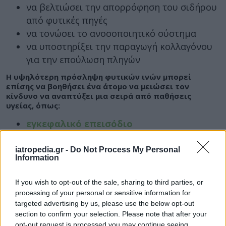
να βελτιώσει την απορρόφηση του σιδήρου
από φυτικές πηγές
να τονώσει το ανοσοποιητικό σύστημα
να υποστηρίξει την παραγωγή κολλαγόνου
για την επούλωση πληγών
Η υψηλότερη πρόσληψη φυτικών ινών μπορεί
επίσης να βοηθήσει ένα άτομο να μειώσει τον
κίνδυνο να αναπτύξει μια σειρά από παθήσεις
υγείας, όπως:
εγκεφαλικό επεισόδιο
στεφανιαία νόσος
υπέρταση
iatropedia.gr -
Do Not Process My Personal
Information
υψηλή χοληστερόλη
διαβήτης
If you wish to opt-out of the sale, sharing to third parties, or
ευσαρκία (υπερβολικό βάρος)
processing of your personal or sensitive information for
ορισμένες γαστρεντερικές παθήσεις
targeted advertising by us, please use the below opt-out
section to confirm your selection. Please note that after your
Η αυξημένη πρόσληψη φυτικών ινών μπορεί επίσης:
opt-out request is processed you may continue seeing