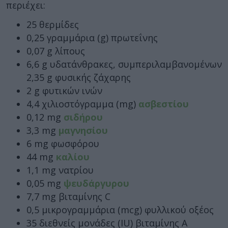
περιέχει:
25 θερμίδες
0,25 γραμμάρια (g) πρωτεΐνης
0,07 g λίπους
6,6 g υδατάνθρακες, συμπεριλαμβανομένων
2,35 g φυσικής ζάχαρης
2 g φυτικών ινών
4,4 χιλιοστόγραμμα (mg)
ασβεστίου
0,12 mg
σιδήρου
3,3 mg
μαγνησίου
6 mg φωσφόρου
44 mg
καλίου
1,1 mg νατρίου
0,05 mg
ψευδάργυρου
7,7 mg βιταμίνης C
0,5 μικρογραμμάρια (mcg) φυλλικού οξέος
35 διεθνείς μονάδες (IU) βιταμίνης Α