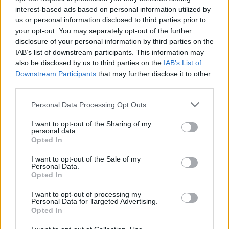
interest-based ads based on personal information utilized by
να μειώσει την
αρτηριακή πίεση
us or personal information disclosed to third parties prior to
να μειώσει τα
επίπεδα χοληστερόλης
your opt-out. You may separately opt-out of the further
να βελτιώσει την
ευαισθησία στην
disclosure of your personal information by third parties on the
ινσουλίνη
IAB’s list of downstream participants. This information may
να ενισχύσει την
απώλεια βάρους
για τα
also be disclosed by us to third parties on the
IAB’s List of
Downstream Participants
that may further disclose it to other
υπέρβαρα άτομα
third parties.
Η βιταμίνη Ε είναι ένα λιποδιαλυτό αντιοξειδωτικό
που παίζει ρόλο στην λειτουργία του
Personal Data Processing Opt Outs
ανοσοποιητικού.
I want to opt-out of the Sharing of my
personal data.
Η
βιταμίνη Ε
μπορεί να βοηθήσει ένα άτομο να
Opted In
αποτρέψει, ή να καθυστερήσει τις χρόνιες
παθήσεις που σχετίζονται με τις ελεύθερες
I want to opt-out of the Sale of my
Personal Data.
ρίζες, όπως:
Opted In
καρδιακή νόσος
I want to opt-out of processing my
Personal Data for Targeted Advertising.
καρκίνος
Opted In
καταρράκτης