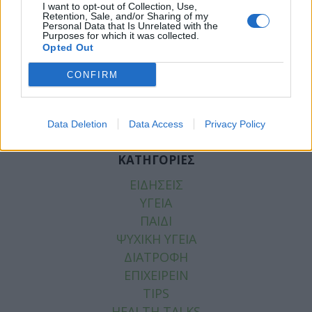
I want to opt-out of Collection, Use,
Retention, Sale, and/or Sharing of my
Personal Data that Is Unrelated with the
Facebook
Twitter
Purposes for which it was collected.
Opted Out
Tags:
ΑΔΥΝΑΤΙΣΜΑ
,
ΓΑΛΑ
,
ΓΑΛΑΚΤΟΚΟΜΙΚΑ
,
CONFIRM
ΔΙΑΙΤΑ
,
ΛΙΠΑΡΑ
,
ΠΑΡΚΙΝΣΟΝ
,
ΧΑΜΗΛΑ ΛΙΠΑΡΑ
Data Deletion
Data Access
Privacy Policy
ΚΑΤΗΓΟΡΙΕΣ
ΕΙΔΗΣΕΙΣ
ΥΓΕΙΑ
ΠΑΙΔΙ
ΨΥΧΙΚΗ ΥΓΕΙΑ
ΔΙΑΤΡΟΦΗ
ΕΠΙΧΕΙΡΕΙΝ
TIPS
HEALTH TALKS