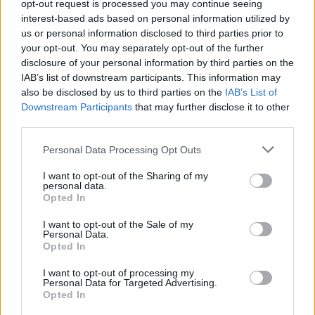
opt-out request is processed you may continue seeing
από μια μερίδα γαλακτοκομικών με χαμηλά
interest-based ads based on personal information utilized by
λιπαρά καθημερινά, το 0,6% εμφάνισαν τη νόσο.
us or personal information disclosed to third parties prior to
your opt-out. You may separately opt-out of the further
Οι ερευνητές τόνισαν ότι χρειάζεται περαιτέρω
disclosure of your personal information by third parties on the
έρευνα του ζητήματος, προτού γίνουν οι όποιες
IAB’s list of downstream participants. This information may
συστάσεις σχετικά με την κατανάλωση των
also be disclosed by us to third parties on the
IAB’s List of
γαλακτοκομικών.
Downstream Participants
that may further disclose it to other
third parties.
Από το ΑΠΕ-ΜΠΕ
Personal Data Processing Opt Outs
I want to opt-out of the Sharing of my
personal data.
Opted In
I want to opt-out of the Sale of my
Personal Data.
Opted In
I want to opt-out of processing my
Personal Data for Targeted Advertising.
Opted In