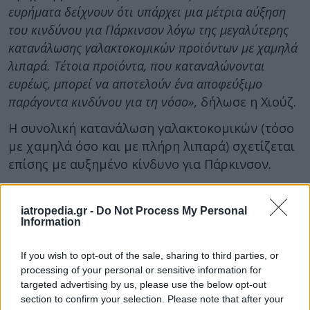
ευρήματα δείχνουν ότι υπάρχει μια μέτρια αύξηση
του κινδύνου για Πάρκινσον λόγω της μεγαλύτερης
κατανάλωσης γαλακτοκομικών προϊόντων με χαμηλά
λιπαρά. Τέτοια προϊόντα, που καταναλώνονται
ευρέως, μπορεί να αποτελούν ένα αποφεύξιμο
παράγοντα κινδύνου για τη νόσο»
, δήλωσε η Χιούζ.
Η συνολική κατανάλωση γαλακτοκομικών (τόσο
με χαμηλά όσο και με πλήρη λιπαρά) σχετίζεται
επίσης με αυξημένο κίνδυνο για Πάρκινσον.
Παρόλα αυτά, όπως επισήμαναν οι επιστήμονες,
ο κίνδυνος είναι χαμηλός, καθώς από τους
iatropedia.gr -
Do Not Process My Personal
Information
συμμετέχοντες στη μελέτη, που κατανάλωναν
τουλάχιστον τρεις μερίδες γαλακτοκομικών με
If you wish to opt-out of the sale, sharing to third parties, or
χαμηλά λιπαρά κάθε μέρα, μόνο το 1%
processing of your personal or sensitive information for
εμφάνισαν Πάρκινσον στη διάρκεια της 25ετίας.
targeted advertising by us, please use the below opt-out
Συγκριτικά, από όσους κατανάλωναν λιγότερο
section to confirm your selection. Please note that after your