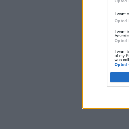
Opted 
I want t
Opted 
I want 
Advertis
Opted 
I want t
of my P
was col
Opted 