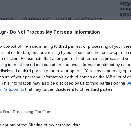
Κεχρ
μπορ
χωρί
εραπευτικό μέσο που μπορεί να οδηγήσει
νοδεύεται από συμπτώματα. Τα νεότερα
.gr -
Do Not Process My Personal Information
ν κηλών των κοιλιακών τοιχωμάτων
στο 30ο Πανελλήνιο Συνέδριο Χειρουργικής
ΕΙΔΗ
to opt-out of the sale, sharing to third parties, or processing of your per
 ο επίκουρος καθηγητής χειρουργικής στο
formation for targeted advertising by us, please use the below opt-out s
Άδων
ς.
r selection. Please note that after your opt-out request is processed y
προσ
eing interest-based ads based on personal information utilized by us or
Ακτι
disclosed to third parties prior to your opt-out. You may separately opt-
losure of your personal information by third parties on the IAB’s list of
οιλιακού τοιχώματος εννοούμε την παθολογική
. This information may also be disclosed by us to third parties on the
IA
υ περιεχομένου της κοιλιάς, μέσα από μία
Participants
that may further disclose it to other third parties.
ν κοιλιακών τοιχωμάτων «βγαίνει» από τη
ΥΓΕΙ
λλοντας κάτω από το δέρμα. Τα όργανα που
Εξάν
τό ή το παχύ έντερο και σπανιότερα η
αλλε
l Data Processing Opt Outs
παρ, και τα έσω γεννητικά όργανα των γυναικών»
εξηγ
o opt-out of the Sharing of my personal data.