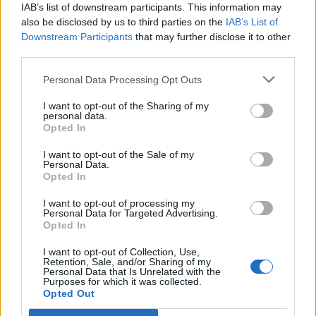
μεταδίδεται
IAB’s list of downstream participants. This information may
also be disclosed by us to third parties on the
IAB’s List of
Η 25 Απριλίου έχει καθιερωθεί από τον
Downstream Participants
that may further disclose it to other
third parties.
Παγκόσμιο Οργανισμό Υγείας (ΠΟΥ) ως
Παγκόσμια Ημέρα Ελονοσίας. Σκοπός των
Personal Data Processing Opt Outs
επιμέρους δράσεων...
I want to opt-out of the Sharing of my
personal data.
Opted In
I want to opt-out of the Sale of my
Personal Data.
Opted In
I want to opt-out of processing my
Personal Data for Targeted Advertising.
Opted In
11 Ιουλίου 2017
10:00
I want to opt-out of Collection, Use,
Retention, Sale, and/or Sharing of my
Ελονοσία στην Ελλάδα: Από τον Μάιο
Personal Data that Is Unrelated with the
Purposes for which it was collected.
έχει ενημερώσει το ΚΕΕΛΠΝΟ – Ποιες
Opted Out
είναι οι επηρεαζόμενες περιοχές