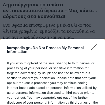
Δημιούργησαν το πρώτο
αντικουνουπικό ύφασμα – Μας κάνει…
αόρατους στα κουνούπια!
Ένα ύφασμα επιστρωμένο με ένα υλικό που
λέγεται γραφένιο, εμποδίζει τα κουνούπια να
μας αντιληφθούν αλλά και να μας...
iatropedia.gr -
Do Not Process My Personal
Information
If you wish to opt-out of the sale, sharing to third parties, or
processing of your personal or sensitive information for
targeted advertising by us, please use the below opt-out
section to confirm your selection. Please note that after your
opt-out request is processed you may continue seeing
25 Απριλίου 2018
08:30
interest-based ads based on personal information utilized by
us or personal information disclosed to third parties prior to
Παγκόσμια Ημέρα Ελονοσίας: Τι είναι η
your opt-out. You may separately opt-out of the further
ελονοσία, συμπτώματα και πώς
disclosure of your personal information by third parties on the