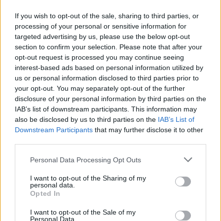
Οι άνθρωποι που τρώνε πολύ κόκκινο κρέας,
ιδίως μη κατεργασμένο, κινδυνεύουν
If you wish to opt-out of the sale, sharing to third parties, or
processing of your personal or sensitive information for
περισσότερο να αναπτύξουν μια συχνή
targeted advertising by us, please use the below opt-out
φλεγμονώδη πάθηση του...
section to confirm your selection. Please note that after your
opt-out request is processed you may continue seeing
interest-based ads based on personal information utilized by
us or personal information disclosed to third parties prior to
your opt-out. You may separately opt-out of the further
disclosure of your personal information by third parties on the
IAB’s list of downstream participants. This information may
also be disclosed by us to third parties on the
IAB’s List of
Downstream Participants
that may further disclose it to other
third parties.
Personal Data Processing Opt Outs
I want to opt-out of the Sharing of my
personal data.
Opted In
I want to opt-out of the Sale of my
Personal Data.