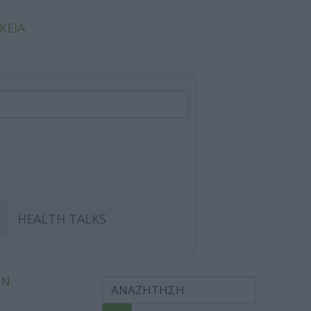
ΚΕΙΑ
HEALTH TALKS
ΩΝ