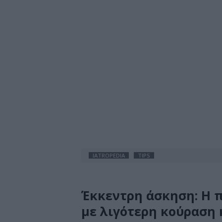
IATROPEDIA
TIPS
Έκκεντρη άσκηση: Η π
με λιγότερη κούραση 