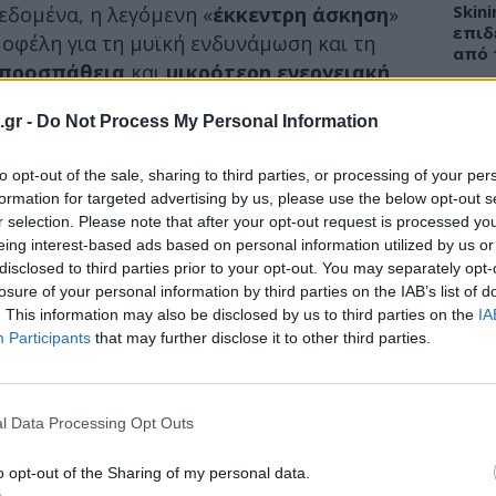
Skin
εδομένα, η λεγόμενη «
έκκεντρη άσκηση
»
επιδ
οφέλη για τη μυϊκή ενδυνάμωση και τη
από 
 προσπάθεια
και
μικρότερη ενεργειακή
.gr -
Do Not Process My Personal Information
αθλητικός επιστήμονας Ken Nosaka από το
ΕΙΔΗ
ρο που δημοσιεύθηκε στο
Journal of Sport
to opt-out of the sale, sharing to third parties, or processing of your per
formation for targeted advertising by us, please use the below opt-out s
Νοσο
r selection. Please note that after your opt-out request is processed y
εργα
ναι εξαντλητική ή επώδυνη κρατάει τους
eing interest-based ads based on personal information utilized by us or
στην
disclosed to third parties prior to your opt-out. You may separately opt-
losure of your personal information by third parties on the IAB’s list of
. This information may also be disclosed by us to third parties on the
IA
Participants
that may further disclose it to other third parties.
ΕΙΔΗ
Γεωρ
Νοσο
l Data Processing Opt Outs
ψευδ
o opt-out of the Sharing of my personal data.