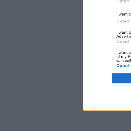
Opted 
I want t
Opted 
I want 
Advertis
Opted 
I want t
of my P
was col
Opted 