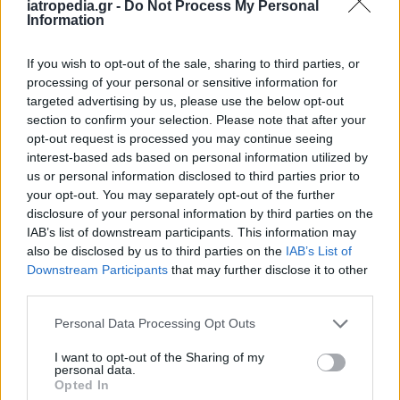
iatropedia.gr -
Do Not Process My Personal
Ενημερωθείτε για την ύπαρξη Νοσοκομείου ή
Information
Κέντρου Υγείας κοντά στον τόπο όπου θα κάνετε
τις διακοπές σας. Χρήσιμο είναι να έχετε μαζί
If you wish to opt-out of the sale, sharing to third parties, or
processing of your personal or sensitive information for
σας το τηλέφωνο του γιατρού σας. Μην ξεχάσετε
targeted advertising by us, please use the below opt-out
το ημερολόγιο αυτοελέγχου για να μπορείτε να
section to confirm your selection. Please note that after your
διατηρείτε και στις διακοπές σας την επαφή με
opt-out request is processed you may continue seeing
τον έλεγχο του διαβήτη σας.
interest-based ads based on personal information utilized by
us or personal information disclosed to third parties prior to
your opt-out. You may separately opt-out of the further
Οργανωθείτε σωστά
disclosure of your personal information by third parties on the
Πριν αναχωρήσετε για τις διακοπές σας,
IAB’s list of downstream participants. This information may
οργανώστε την προσωπική σας λίστα ταξιδιού.
also be disclosed by us to third parties on the
IAB’s List of
Downstream Participants
that may further disclose it to other
Προμηθευθείτε με τις απαραίτητες ταινίες για
third parties.
την μέτρηση σακχάρου από αίμα ή στα ούρα, για
όσο καιρό υπολογίζετε να απουσιάσετε. Αν
Personal Data Processing Opt Outs
μετράτε το σάκχαρο στο αίμα, μην ξεχάσετε τη
I want to opt-out of the Sharing of my
συσκευή μέτρησης. Θα είναι ένας καλός
personal data.
Opted In
σύντροφος και μια συσκευή προστασίας και