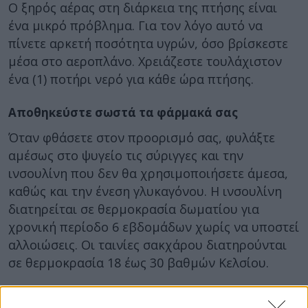
Ο ξηρός αέρας στη διάρκεια της πτήσης είναι
ένα μικρό πρόβλημα. Για τον λόγο αυτό να
πίνετε αρκετή ποσότητα υγρών, όσο βρίσκεστε
μέσα στο αεροπλάνο. Χρειάζεστε τουλάχιστον
ένα (1) ποτήρι νερό για κάθε ώρα πτήσης.
Αποθηκεύστε σωστά τα φάρμακά σας
Όταν φθάσετε στον προορισμό σας, φυλάξτε
αμέσως στο ψυγείο τις σύριγγες και την
ινσουλίνη που δεν θα χρησιμοποιήσετε άμεσα,
καθώς και την ένεση γλυκαγόνου. Η ινσουλίνη
διατηρείται σε θερμοκρασία δωματίου για
χρονική περίοδο 6 εβδομάδων χωρίς να υποστεί
αλλοιώσεις. Οι ταινίες σακχάρου διατηρούνται
σε θερμοκρασία 18 έως 30 βαθμών Κελσίου.
Προνοήστε για τις δομές Υγείας