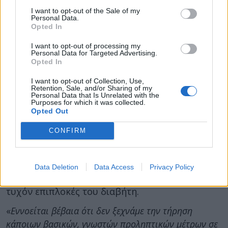
ασφάλειας στις διακοπές σας.
I want to opt-out of the Sale of my
Personal Data.
Opted In
Αν είστε εξοικειωμένοι με τις νέες τεχνολογίες
και χρησιμοποιείτε συσκευές συνεχούς
I want to opt-out of processing my
Personal Data for Targeted Advertising.
καταγραφής του σακχάρου, μην ξεχάσετε τον
Opted In
αισθητήρα και την συσκευή εφαρμογής του
αισθητήρα.
I want to opt-out of Collection, Use,
Retention, Sale, and/or Sharing of my
Personal Data that Is Unrelated with the
Purposes for which it was collected.
Πάρτε επαρκείς ποσότητες φαρμάκων
Opted Out
Εφοδιαστείτε με τις απαραίτητες σύριγγες,
CONFIRM
βελόνες ινσουλίνης ή πένες και την ένεση
γλυκαγόνου. Μην ξεχάσετε τα αντιδιαβητικά
δισκία, εάν κάνετε αγωγή με αυτά. Να πάρετε
Data Deletion
Data Access
Privacy Policy
επίσης μαζί σας τα φάρμακα που αφορούν
τυχόν επιπλοκές του διαβήτη.
«
Εννοείται βέβαια ότι δεν ξεχνάμε την τήρηση
κάποιων βασικών, γνωστών προληπτικών μέτρων σε