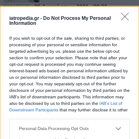
ΕΙΔΗΣΕΙΣ
05 Αυγούστου 2026
20:31
Άδωνις Γεωργιάδης σε Λαμία και Σοφάδες: 7 νέα
iatropedia.gr -
Do Not Process My Personal
ασθενοφόρα, Ογκολογική Κλινική και ανακαινισμένο
Information
Κέντρο Υγείας
If you wish to opt-out of the sale, sharing to third parties, or
processing of your personal or sensitive information for
targeted advertising by us, please use the below opt-out
section to confirm your selection. Please note that after your
ΥΓΕΙΑ
05 Αυγούστου 2026
20:01
opt-out request is processed you may continue seeing
interest-based ads based on personal information utilized by
Πώς στυτική λειτουργία και σπέρμα «πλήττονται»
us or personal information disclosed to third parties prior to
από τη ζέστη – Μέτρα προστασίας στις διακοπές
your opt-out. You may separately opt-out of the further
disclosure of your personal information by third parties on the
IAB’s list of downstream participants. This information may
also be disclosed by us to third parties on the
IAB’s List of
ΕΙΔΗΣΕΙΣ
05 Αυγούστου 2026
19:31
Downstream Participants
that may further disclose it to other
third parties.
Γλυφάδα: Επιχείρηση διάσωσης 45χρονου που
παρασύρθηκε στα ανοιχτά
Personal Data Processing Opt Outs