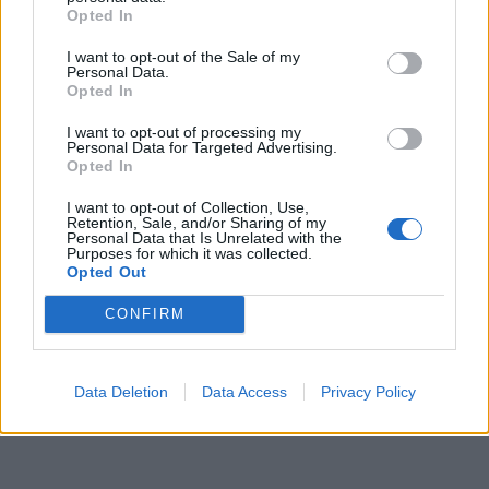
Opted In
ΔΕΙΤΕ ΕΠΙΣΗΣ:
I want to opt-out of the Sale of my
Personal Data.
βίντεο σοκ: νοσοκόμοι ερωτοτροπούν μεταξύ
Opted In
τους και κακοποιούν ασθενή σε κώμα
I want to opt-out of processing my
Personal Data for Targeted Advertising.
ελληνοαμερικανίδα γεννάει μέσα σε ταξί στη
Opted In
Νέα Υόρκη
I want to opt-out of Collection, Use,
μια κοιλίτσα μεγαλώνει και μια ζωή γεννιέται
Retention, Sale, and/or Sharing of my
Personal Data that Is Unrelated with the
Purposes for which it was collected.
δεν θα πιστέψετε τι προσφέρει ένα βαθύ
Opted Out
παθιασμένο φιλί
CONFIRM
Data Deletion
Data Access
Privacy Policy