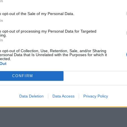
In
μπορ
χωρί
o opt-out of the Sale of my Personal Data.
In
to opt-out of processing my Personal Data for Targeted
ing.
 από την τεχνολογία και πως μας
In
ας ειδικός εξηγεί
o opt-out of Collection, Use, Retention, Sale, and/or Sharing
ersonal Data that Is Unrelated with the Purposes for which it
ος Ντακανάλης εξηγεί πως η τεχνολογία και
lected.
Out
ν την καθημερινή μας ζωή.
CONFIRM
Data Deletion
Data Access
Privacy Policy