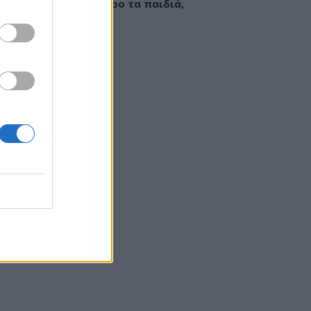
εί να «γεμίσει» σίδηρο τα παιδιά,
ς παρενέργειες