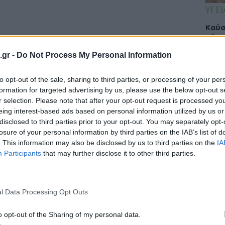
ΥΓΕΙ
Καύσ
κάνο
παχ
.gr -
Do Not Process My Personal Information
to opt-out of the sale, sharing to third parties, or processing of your per
formation for targeted advertising by us, please use the below opt-out s
ΕΙΔΗ
r selection. Please note that after your opt-out request is processed y
eing interest-based ads based on personal information utilized by us or
ΙΣΑ:
disclosed to third parties prior to your opt-out. You may separately opt-
μοποιούν smartphones έχουν
Νείλ
losure of your personal information by third parties on the IAB’s list of
Αρχέ
στικής έκπτωσης
. This information may also be disclosed by us to third parties on the
IA
Participants
that may further disclose it to other third parties.
τών που ασχολούνται με τηλέφωνα,
εύδει τους φόβους για...
ΔΙΑ
l Data Processing Opt Outs
19:0
o opt-out of the Sharing of my personal data.
Κεχρ