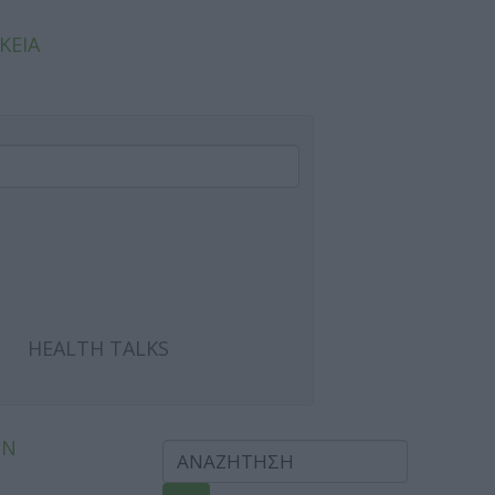
ΚΕΙΑ
HEALTH TALKS
ΩΝ