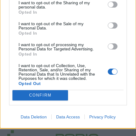
I want to opt-out of the Sharing of my
personal data.
Opted In
I want to opt-out of the Sale of my
Personal Data.
Opted In
I want to opt-out of processing my
Personal Data for Targeted Advertising.
Opted In
I want to opt-out of Collection, Use,
Retention, Sale, and/or Sharing of my
Personal Data that Is Unrelated with the
Purposes for which it was collected.
Facebook
Twitter
Opted Out
Tags:
NO MOBILE PHONE PHOBIA
,
CONFIRM
NOMOPHOBIA
,
ΑΝΤΡΑΣ
,
ΚΑΤΑΘΛΙΨΗ
,
ΚΙΝΗΤΑ
,
ΚΙΝΗΤΟ ΤΗΛΕΦΩΝΟ
,
ΤΕΧΝΟΛΟΓΙΑ
,
Data Deletion
Data Access
Privacy Policy
ΨΥΧΑΝΑΓΚΑΣΜΟΣ
,
ΨΥΧΙΚΗ ΑΣΘΕΝΕΙΑ