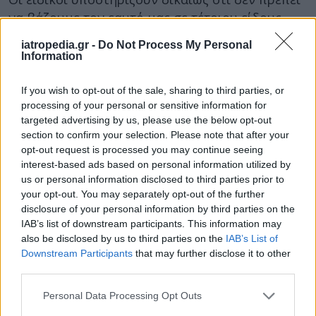
να βάζουμε τον εαυτό μας σε τέτοιου είδους
ψυχαναγκασμούς και ότι δεν πρέπει να ξεχνάμε
iatropedia.gr -
Do Not Process My Personal
πως η τεχνολογία μας κάνει τη ζωή ευκολότερη
Information
και όχι δυσκολότερη…
If you wish to opt-out of the sale, sharing to third parties, or
ΔΙΑΒΑΣΤΕ ΕΠΙΣΗΣ:
processing of your personal or sensitive information for
targeted advertising by us, please use the below opt-out
βηματοδότης χωρίς μπαταρία ανατρέπει τα
section to confirm your selection. Please note that after your
δεδομένα
opt-out request is processed you may continue seeing
interest-based ads based on personal information utilized by
γιατί στην Αυστραλία οι γιατροί κλείνουν τα
us or personal information disclosed to third parties prior to
κινητά τους;
your opt-out. You may separately opt-out of the further
disclosure of your personal information by third parties on the
είστε σίγουροι ότι πλένετε καλά τα χέρια σας;
IAB’s list of downstream participants. This information may
also be disclosed by us to third parties on the
IAB’s List of
είναι επικίνδυνη ή όχι η ακτινοβολία των
Downstream Participants
that may further disclose it to other
κινητών;
third parties.
τι προστατεύει μια γυναίκα από την κατάθλιψη;
Personal Data Processing Opt Outs