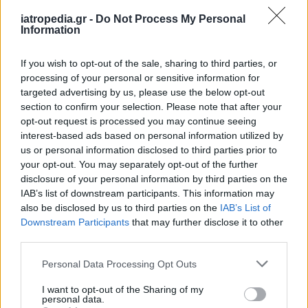
iatropedia.gr -
Do Not Process My Personal
Information
ΕΙΔΗΣΕΙΣ
07 Αυγούστου 2026
19:33
If you wish to opt-out of the sale, sharing to third parties, or
processing of your personal or sensitive information for
ΙΣΑ: «Καμπανάκι» για τον ιό του Δυτικού Νείλου στην
targeted advertising by us, please use the below opt-out
Αττική – Τι ζητά από τις Αρχές
section to confirm your selection. Please note that after your
opt-out request is processed you may continue seeing
interest-based ads based on personal information utilized by
us or personal information disclosed to third parties prior to
your opt-out. You may separately opt-out of the further
ΔΙΑΤΡΟΦΗ
07 Αυγούστου 2026
19:06
disclosure of your personal information by third parties on the
Κεχρί: Πώς μια ενισχυμένη ποικιλία μπορεί να
IAB’s list of downstream participants. This information may
«γεμίσει» σίδηρο τα παιδιά, χωρίς παρενέργειες
also be disclosed by us to third parties on the
IAB’s List of
Downstream Participants
that may further disclose it to other
third parties.
Personal Data Processing Opt Outs
I want to opt-out of the Sharing of my
personal data.