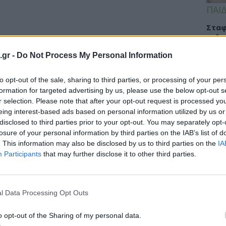
ΠΑΙΔ
Σταφ
καλο
στα 
.gr -
Do Not Process My Personal Information
to opt-out of the sale, sharing to third parties, or processing of your per
formation for targeted advertising by us, please use the below opt-out s
TIPS
r selection. Please note that after your opt-out request is processed y
eing interest-based ads based on personal information utilized by us or
Ελλη
disclosed to third parties prior to your opt-out. You may separately opt-
από 
losure of your personal information by third parties on the IAB’s list of
στο 
. This information may also be disclosed by us to third parties on the
IA
Participants
that may further disclose it to other third parties.
ΥΓΕΙ
l Data Processing Opt Outs
Καρδ
στα 
o opt-out of the Sharing of my personal data.
μεγα