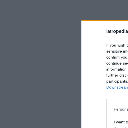
iatropedia
If you wish 
sensitive in
confirm you
continue se
information 
further disc
participants
Downstream 
Persona
I want t