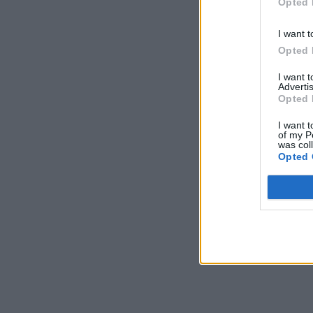
Opted 
I want t
Opted 
I want 
Advertis
Opted 
I want t
of my P
was col
Opted 