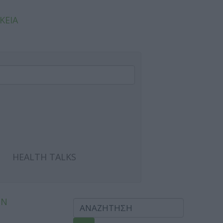
ΚΕΙΑ
HEALTH TALKS
ΩΝ