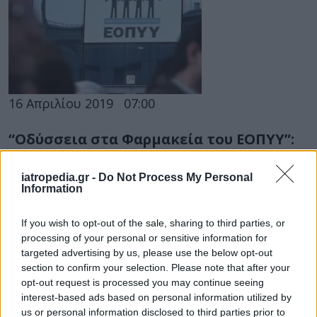
16 Απριλίου 2019
07:00
“Οδύσσεια στα Φαρμακεία του ΕΟΠΥΥ”:
Οι ασθενείς περιγράφουν τις εμπειρίες
τους
iatropedia.gr -
Do Not Process My Personal
Information
Πολύς λόγος γίνεται το τελευταίο διάστημα για
τα Φαρμακεία του ΕΟΠΥΥ και την ταλαιπωρία
If you wish to opt-out of the sale, sharing to third parties, or
που υφίστανται οι ασθενείς με...
processing of your personal or sensitive information for
targeted advertising by us, please use the below opt-out
section to confirm your selection. Please note that after your
opt-out request is processed you may continue seeing
interest-based ads based on personal information utilized by
us or personal information disclosed to third parties prior to