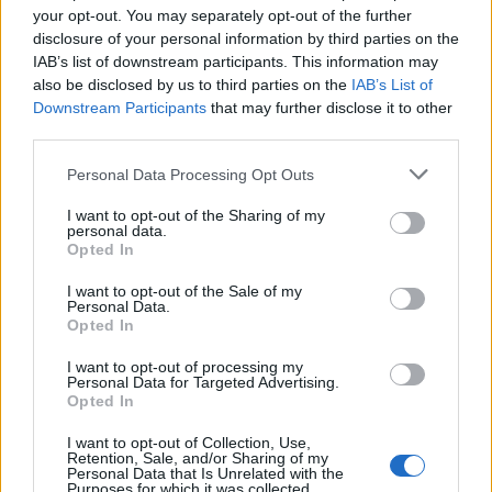
your opt-out. You may separately opt-out of the further
disclosure of your personal information by third parties on the
IAB’s list of downstream participants. This information may
also be disclosed by us to third parties on the
IAB’s List of
13 Απριλίου 2019
09:53
Downstream Participants
that may further disclose it to other
third parties.
Κορυφαίοι Έλληνες στην 4η απονομή
Personal Data Processing Opt Outs
των φετινών Prix Galien Greece
I want to opt-out of the Sharing of my
Σπουδαίες προσωπικότητες από την ελληνική
personal data.
επιστημονική και επιχειρηματική κοινότητα
Opted In
«ξεχώρισαν» στην 4η απονομή των φετινών
I want to opt-out of the Sale of my
βραβείων, διεθνούς κύρους, Prix...
Personal Data.
Opted In
I want to opt-out of processing my
Personal Data for Targeted Advertising.
Opted In
I want to opt-out of Collection, Use,
Retention, Sale, and/or Sharing of my
Personal Data that Is Unrelated with the
Purposes for which it was collected.