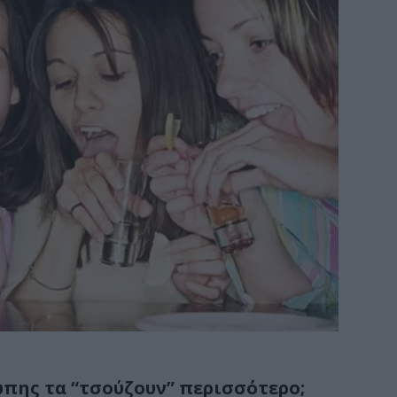
ώπης τα “τσούζουν” περισσότερο;