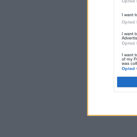
Opted 
I want t
Opted 
I want 
Advertis
Opted 
I want t
of my P
was col
Opted 