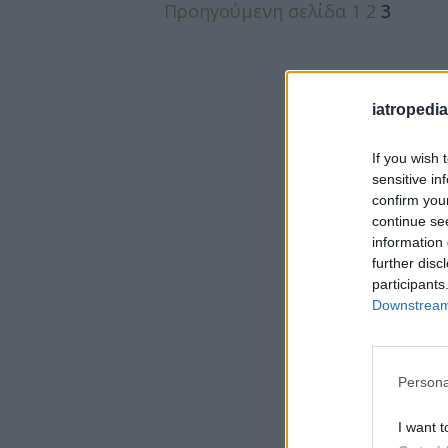
Προηγούμενη σελίδα
1
2
3
iatropedia
If you wish 
sensitive in
confirm you
continue se
information 
further disc
participants
Downstream 
Persona
I want t