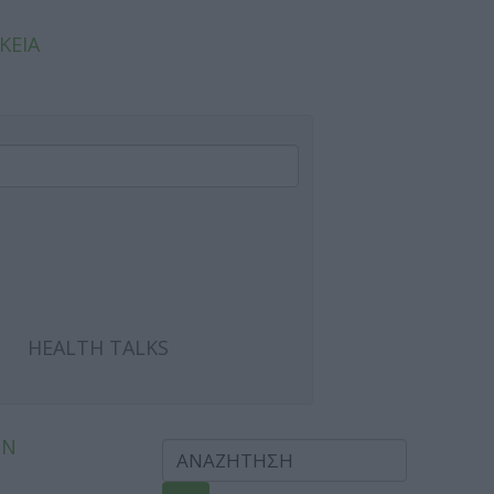
ΚΕΙΑ
HEALTH TALKS
ΩΝ