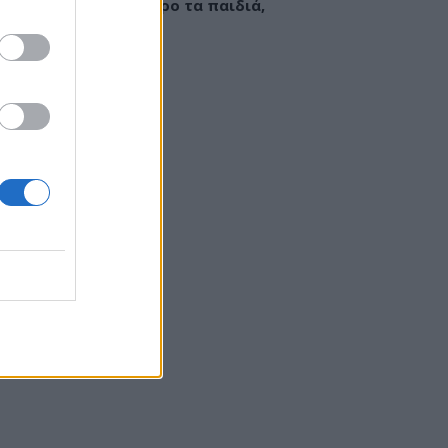
εί να «γεμίσει» σίδηρο τα παιδιά,
ς παρενέργειες