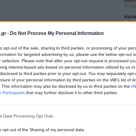
ΥΓΕΙ
Καύσ
κάνο
παχ
.gr -
Do Not Process My Personal Information
to opt-out of the sale, sharing to third parties, or processing of your per
formation for targeted advertising by us, please use the below opt-out s
ΕΙΔΗ
r selection. Please note that after your opt-out request is processed y
eing interest-based ads based on personal information utilized by us or
ΙΣΑ:
disclosed to third parties prior to your opt-out. You may separately opt-
Νείλ
losure of your personal information by third parties on the IAB’s list of
Αρχέ
. This information may also be disclosed by us to third parties on the
IA
Participants
that may further disclose it to other third parties.
ΔΙΑ
l Data Processing Opt Outs
19:0
o opt-out of the Sharing of my personal data.
Κεχρ