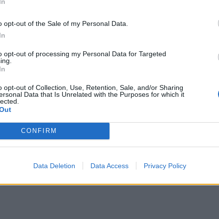
In
μπορ
χωρί
o opt-out of the Sale of my Personal Data.
In
to opt-out of processing my Personal Data for Targeted
ing.
In
o opt-out of Collection, Use, Retention, Sale, and/or Sharing
ersonal Data that Is Unrelated with the Purposes for which it
lected.
Out
CONFIRM
Data Deletion
Data Access
Privacy Policy