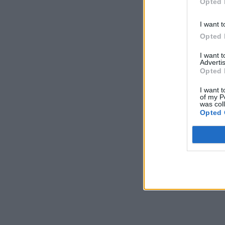
Opted 
I want t
Opted 
I want 
Advertis
Opted 
I want t
of my P
was col
Opted 