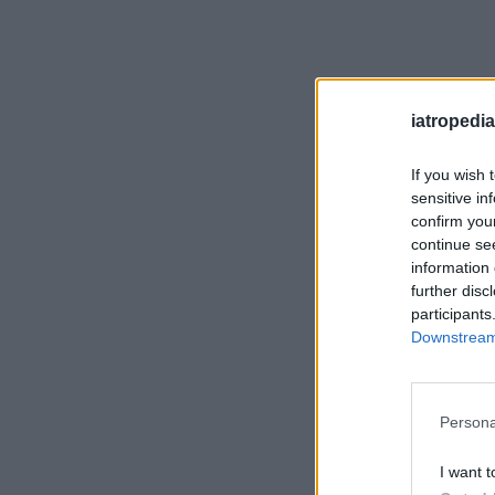
iatropedia
If you wish 
sensitive in
confirm you
continue se
information 
further disc
participants
Downstream 
Persona
I want t