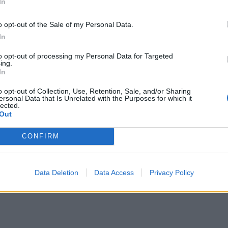
In
μπορ
χωρί
o opt-out of the Sale of my Personal Data.
In
to opt-out of processing my Personal Data for Targeted
ing.
In
o opt-out of Collection, Use, Retention, Sale, and/or Sharing
ersonal Data that Is Unrelated with the Purposes for which it
lected.
Out
CONFIRM
Data Deletion
Data Access
Privacy Policy