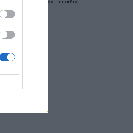
εί να «γεμίσει» σίδηρο τα παιδιά,
ς παρενέργειες