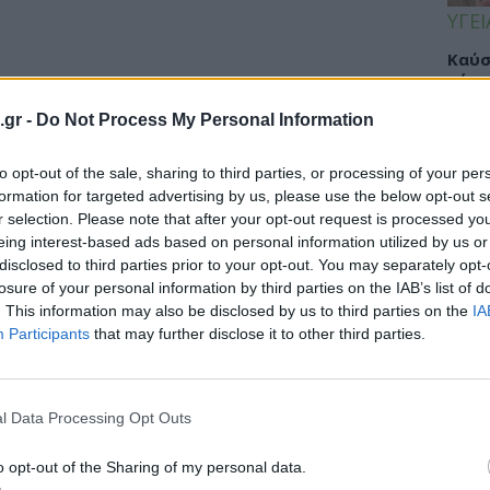
ΥΓΕΙ
Καύσ
κάνο
παχ
.gr -
Do Not Process My Personal Information
to opt-out of the sale, sharing to third parties, or processing of your per
formation for targeted advertising by us, please use the below opt-out s
ΕΙΔΗ
r selection. Please note that after your opt-out request is processed y
eing interest-based ads based on personal information utilized by us or
ΙΣΑ:
disclosed to third parties prior to your opt-out. You may separately opt-
Νείλ
losure of your personal information by third parties on the IAB’s list of
Αρχέ
. This information may also be disclosed by us to third parties on the
IA
Participants
that may further disclose it to other third parties.
ΔΙΑ
l Data Processing Opt Outs
19:0
o opt-out of the Sharing of my personal data.
Κεχρ