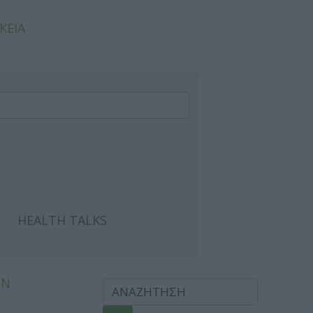
ΚΕΙΑ
HEALTH TALKS
ΩΝ