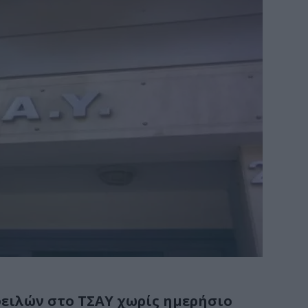
οφειλών στο ΤΣΑΥ χωρίς ημερήσιο