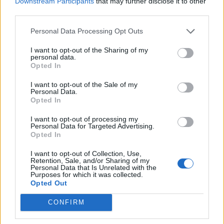
Downstream Participants
that may further disclose it to other
third parties.
ΔΙΑΤΡΟΦΗ
07 Αυγούστου 2026
19:06
Personal Data Processing Opt Outs
Κεχρί: Πώς μια ενισχυμένη ποικιλία μπορεί να
«γεμίσει» σίδηρο τα παιδιά, χωρίς παρενέργειες
I want to opt-out of the Sharing of my
personal data.
Opted In
I want to opt-out of the Sale of my
Personal Data.
Opted In
I want to opt-out of processing my
Personal Data for Targeted Advertising.
Opted In
I want to opt-out of Collection, Use,
Retention, Sale, and/or Sharing of my
Personal Data that Is Unrelated with the
Purposes for which it was collected.
Opted Out
CONFIRM