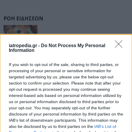
ΡΟΗ ΕΙΔΗΣΕΩΝ
iatropedia.gr -
Do Not Process My Personal
ΥΓΕΙΑ
07 Αυγούστου 2026
20:01
Information
Καύσωνας: Οι κίνδυνοι για όσους κάνουν θεραπεία
για διαβήτη και παχυσαρκία
If you wish to opt-out of the sale, sharing to third parties, or
processing of your personal or sensitive information for
targeted advertising by us, please use the below opt-out
section to confirm your selection. Please note that after your
opt-out request is processed you may continue seeing
ΕΙΔΗΣΕΙΣ
07 Αυγούστου 2026
19:33
interest-based ads based on personal information utilized by
us or personal information disclosed to third parties prior to
ΙΣΑ: «Καμπανάκι» για τον ιό του Δυτικού Νείλου στην
your opt-out. You may separately opt-out of the further
Αττική – Τι ζητά από τις Αρχές
disclosure of your personal information by third parties on the
IAB’s list of downstream participants. This information may
also be disclosed by us to third parties on the
IAB’s List of