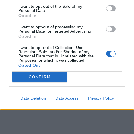
I want to opt-out of the Sale of my
ΟΜΟΡΦΙΑ
06 Αυγούστου 2026
11:39
Personal Data.
Opted In
Skinimalism το καλοκαίρι: Γιατί η επιδερμίδα μας
χρειάζεται «αποχή» από τα καλλυντικά
I want to opt-out of processing my
Personal Data for Targeted Advertising.
Opted In
I want to opt-out of Collection, Use,
Retention, Sale, and/or Sharing of my
ΕΙΔΗΣΕΙΣ
06 Αυγούστου 2026
10:46
Personal Data that Is Unrelated with the
Purposes for which it was collected.
Νοσοκομείο Νίκαιας: Καταγγελίες εργαζομένων για
Opted Out
απευθείας ανάθεση στην καθαριότητα
CONFIRM
Data Deletion
Data Access
Privacy Policy