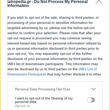
iatropedia.gr -
Do Not Process My Personal
Information
If you wish to opt-out of the sale, sharing to third parties, or
processing of your personal or sensitive information for
targeted advertising by us, please use the below opt-out
section to confirm your selection. Please note that after your
opt-out request is processed you may continue seeing
interest-based ads based on personal information utilized by
ΡΟΗ ΕΙΔΗΣΕΩΝ
us or personal information disclosed to third parties prior to
your opt-out. You may separately opt-out of the further
disclosure of your personal information by third parties on the
IAB’s list of downstream participants. This information may
also be disclosed by us to third parties on the
IAB’s List of
ΕΙΔΗΣΕΙΣ
06 Αυγούστου 2026
12:19
Downstream Participants
that may further disclose it to other
third parties.
Η τηλεργασία ίσως δεν είναι τόσο ιδανική: Ο
αντίκτυπος στην ψυχική υγεία και το «δικαίωμα στην
Personal Data Processing Opt Outs
αποσύνδεση»
I want to opt-out of the Sharing of my
personal data.
Opted In