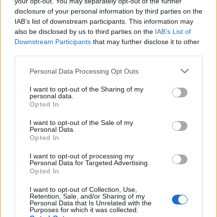
your opt-out. You may separately opt-out of the further
disclosure of your personal information by third parties on the
IAB’s list of downstream participants. This information may
also be disclosed by us to third parties on the
IAB’s List of
10 Αυγούστου 2012
00:00
Downstream Participants
that may further disclose it to other
third parties.
Αναπνέουμε ουσία που προκαλεί
προβλήματα στους πνεύμονες
Personal Data Processing Opt Outs
I want to opt-out of the Sharing of my
Οι επιστήμονες ανακάλυψαν μια νέα οξειδωτική
personal data.
χημική ουσία που υπάρχει στην ατμόσφαιρα της
Opted In
Γης και η οποία με την...
I want to opt-out of the Sale of my
Personal Data.
Opted In
I want to opt-out of processing my
Personal Data for Targeted Advertising.
Opted In
I want to opt-out of Collection, Use,
Retention, Sale, and/or Sharing of my
Personal Data that Is Unrelated with the
Purposes for which it was collected.
27 Απριλίου 2012
08:00