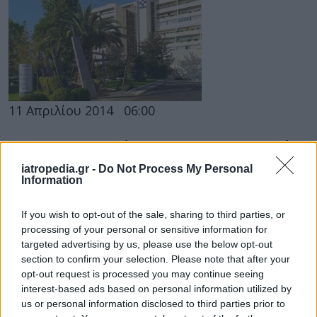
11 Απριλίου 2014
06:00
ΜΗΤΕΡΑ: Βραβεύεται για το εργασιακό
του περιβάλλον
iatropedia.gr -
Do Not Process My Personal
Information
Το Νοσοκομείο
ΜΗΤΕΡΑ
είναι το μοναδικό
νοσοκομείο στην Ελλάδα για το 2014 που
If you wish to opt-out of the sale, sharing to third parties, or
βραβεύεται για το εργασιακό...
processing of your personal or sensitive information for
targeted advertising by us, please use the below opt-out
section to confirm your selection. Please note that after your
opt-out request is processed you may continue seeing
interest-based ads based on personal information utilized by
us or personal information disclosed to third parties prior to