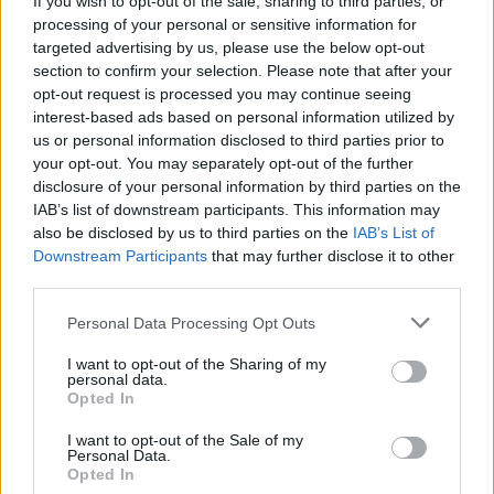
If you wish to opt-out of the sale, sharing to third parties, or
αναγνωρίσουν νέα, μη-οικεία είδη πτηνών.
processing of your personal or sensitive information for
targeted advertising by us, please use the below opt-out
Η μελέτη έδειξε ακόμα ότι οι δομικές αλλαγές
section to confirm your selection. Please note that after your
που φάνηκαν στην απλή μαγνητική τομογραφία,
opt-out request is processed you may continue seeing
ήταν οι ίδιες σε όλους τους παρατηρητές,
interest-based ads based on personal information utilized by
us or personal information disclosed to third parties prior to
ανεξαρτήτως της ηλικίας τους. Το εύρημα αυτό
your opt-out. You may separately opt-out of the further
μπορεί να υποδηλώνει ότι η παρατήρηση
disclosure of your personal information by third parties on the
πουλιών υποστηρίζει την υγεία του εγκεφάλου,
IAB’s list of downstream participants. This information may
πρόσθεσε ο ερευνητής.
also be disclosed by us to third parties on the
IAB’s List of
Downstream Participants
that may further disclose it to other
Ρόλο μπορεί να παίζει επίσης το γεγονός ότι για
third parties.
να γίνει κάποιος παρατηρητής πουλιών στο
Personal Data Processing Opt Outs
φυσικό τους περιβάλλον πρέπει να είναι λάτρης
της φύσης και της πεζοπορίας. Επομένως έχει
I want to opt-out of the Sharing of my
personal data.
έναν τρόπο ζωής πιο δραστήριο και υγιεινό απ’
Opted In
ό,τι ο μέσος κάτοικος της Δύσης.
I want to opt-out of the Sale of my
Σε κάθε περίπτωση τα νέα ευρήματα
Personal Data.
Opted In
υποδηλώνουν ότι «
η απόκτηση γνώσης θα