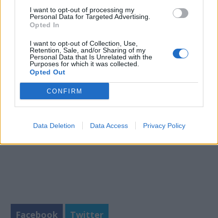
μπορούσε να μετριάζει τη σχετιζόμενη με την ηλικία
I want to opt-out of processing my
Personal Data for Targeted Advertising.
έκπτωση των περιοχών του εγκεφάλου που
Opted In
υποστηρίζουν τις εξειδικευμένες επιδόσεις
»,
I want to opt-out of Collection, Use,
καταλήγουν οι ερευνητές στο άρθρο τους.
Retention, Sale, and/or Sharing of my
Personal Data that Is Unrelated with the
Purposes for which it was collected.
Φωτογραφία: istock
Opted Out
CONFIRM
Data Deletion
Data Access
Privacy Policy
Facebook
Twitter