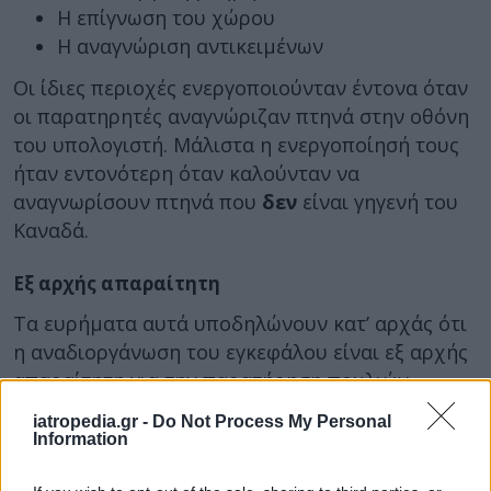
Η επίγνωση του χώρου
Η αναγνώριση αντικειμένων
Οι ίδιες περιοχές ενεργοποιούνταν έντονα όταν
οι παρατηρητές αναγνώριζαν πτηνά στην οθόνη
του υπολογιστή. Μάλιστα η ενεργοποίησή τους
ήταν εντονότερη όταν καλούνταν να
αναγνωρίσουν πτηνά που
δεν
είναι γηγενή του
Καναδά.
Εξ αρχής απαραίτητη
Τα ευρήματα αυτά υποδηλώνουν κατ’ αρχάς ότι
η αναδιοργάνωση του εγκεφάλου είναι εξ αρχής
απαραίτητη για την παρατήρηση πουλιών,
εξήγησε ο Dr. Wing.
iatropedia.gr -
Do Not Process My Personal
Information
Όταν, δε, συμβεί, οι παρατηρητές μπορούν να
αξιοποιούν τις νέες δεξιότητές τους για να