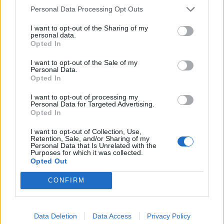
Ευθυμία Άλπου
Personal Data Processing Opt Outs
Παιδίατρος
I want to opt-out of the Sharing of my
personal data.
Email: alpou.efi@gmail.com
Opted In
I want to opt-out of the Sale of my
Personal Data.
Opted In
I want to opt-out of processing my
Personal Data for Targeted Advertising.
Opted In
I want to opt-out of Collection, Use,
Retention, Sale, and/or Sharing of my
Personal Data that Is Unrelated with the
Purposes for which it was collected.
Opted Out
CONFIRM
Facebook
Twitter
Tags:
ΑΛΛΕΡΓΙΑ
,
ΘΕΡΜΟΚΡΑΣΙΑ
,
ΚΛΙΜΑΤΙΣΤΙΚΟ
,
Data Deletion
Data Access
Privacy Policy