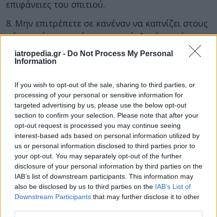
επιφάνειες του σπιτιού.
8. Μην επιτρέπετε σε κανέναν να καπνίζει στους
χώρους όπου μπαίνει το μωρό. Αυτό το μέτρο
θα πρέπει να το εφαρμόζετε έτσι κι αλλιώς, είναι
iatropedia.gr -
Do Not Process My Personal
όμως ακόμα πιο σημαντικό όταν χρησιμοποιείτε
Information
το κλιματιστικό, γιατί ο καπνός κάθεται πάνω
στα υφάσματα επιπλώσεων.
If you wish to opt-out of the sale, sharing to third parties, or
processing of your personal or sensitive information for
9. Όταν χρησιμοποιείτε το κλιματιστικό, μην
targeted advertising by us, please use the below opt-out
section to confirm your selection. Please note that after your
αφήνετε το μωρό γυμνό (μόνο με την πάνα του).
opt-out request is processed you may continue seeing
Φορέστε του ελαφριά βαμβακερά ρουχαλάκια.
interest-based ads based on personal information utilized by
us or personal information disclosed to third parties prior to
10. Αν η ζέστη είναι πολύ έντονη και χρειαστεί
your opt-out. You may separately opt-out of the further
να αφήσετε το κλιματιστικό αναμμένο τη νύχτα
disclosure of your personal information by third parties on the
στο χώρο όπου κοιμάται το μωρό, αφήστε λίγο
IAB’s list of downstream participants. This information may
ανοιχτό το παράθυρο και σκεπάστε το μωρό με
also be disclosed by us to third parties on the
IAB’s List of
Downstream Participants
that may further disclose it to other
ένα σεντονάκι.
third parties.