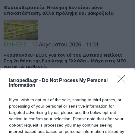
Φυσικοθεραπεία: Η κίνηση δεν είναι μόνο
αποκατάσταση, αλλά πρόληψη και μακροζωία
ΕΙΔΗΣΕΙΣ
10 Αυγούστου 2026
11:31
«Καμπανάκι» ECDC για τον ιό του Δυτικού Νείλου:
Στη 2η θέση της Ευρώπης η Ελλάδα – Μάχη στις ΜΕΘ
για οκτώ ασθενείς
iatropedia.gr -
Do Not Process My Personal
Information
ΕΙΔΗΣΕΙΣ
10 Αυγούστου 2026
10:15
If you wish to opt-out of the sale, sharing to third parties, or
processing of your personal or sensitive information for
Νοσοκομείο Βόλου: Δύο εκδοχές και μία ΕΔΕ για βίαιο
targeted advertising by us, please use the below opt-out
επεισόδιο – Με το μέρος των γιατρών ο Άδωνις
section to confirm your selection. Please note that after your
Γεωργιάδης
opt-out request is processed you may continue seeing
interest-based ads based on personal information utilized by