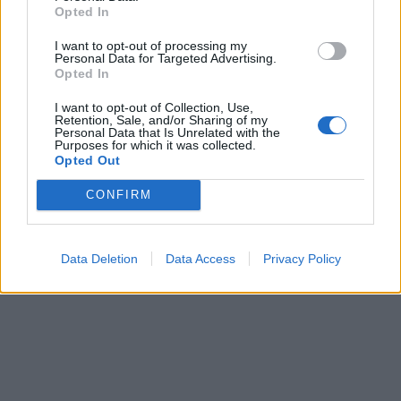
Opted In
I want to opt-out of processing my
Personal Data for Targeted Advertising.
Opted In
ΥΓΕΙΑ
06 Αυγούστου 2026
19:01
I want to opt-out of Collection, Use,
5 σοβαρές λοιμώξεις που μπορεί να πάθουμε από το
Retention, Sale, and/or Sharing of my
νερό σε πισίνες, λίμνες και ποτάμια – Μέτρα
Personal Data that Is Unrelated with the
προστασίας
Purposes for which it was collected.
Opted Out
CONFIRM
Data Deletion
Data Access
Privacy Policy