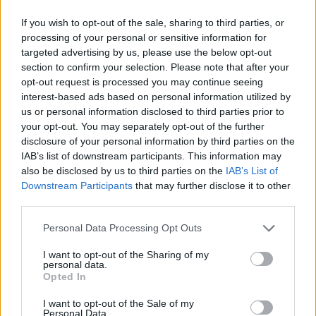
If you wish to opt-out of the sale, sharing to third parties, or
processing of your personal or sensitive information for
targeted advertising by us, please use the below opt-out
section to confirm your selection. Please note that after your
ΡΟΗ ΕΙΔΗΣΕΩΝ
opt-out request is processed you may continue seeing
interest-based ads based on personal information utilized by
us or personal information disclosed to third parties prior to
your opt-out. You may separately opt-out of the further
disclosure of your personal information by third parties on the
ΕΙΔΗΣΕΙΣ
06 Αυγούστου 2026
20:01
IAB’s list of downstream participants. This information may
also be disclosed by us to third parties on the
IAB’s List of
ΕΟΔΥ: Σε χαμηλά επίπεδα COVID-19, γρίπη και RSV
Downstream Participants
that may further disclose it to other
third parties.
Personal Data Processing Opt Outs
ΕΙΔΗΣΕΙΣ
06 Αυγούστου 2026
19:30
I want to opt-out of the Sharing of my
personal data.
Opted In
Σαμοθράκη: Αγωνιώδης επιχείρηση διάσωσης
15χρονης – Τραυματίστηκε σε δύσβατο σημείο στη
I want to opt-out of the Sale of my
Γριά Βάθρα
Personal Data.