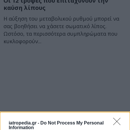
Οι 12 τροφές που επιταχύνουν την
καύση λίπους
Η αύξηση του μεταβολικού ρυθμού μπορεί να
σας βοηθήσει να χάσετε σωματικό λίπος.
Ωστόσο, τα περισσότερα συμπληρώματα που
κυκλοφορούν...
iatropedia.gr -
Do Not Process My Personal
Information