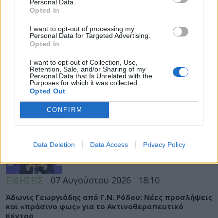
Personal Data.
Opted In
I want to opt-out of processing my
Personal Data for Targeted Advertising.
Opted In
ΡΟΗ ΕΙΔΗΣΕΩΝ
I want to opt-out of Collection, Use,
Retention, Sale, and/or Sharing of my
Personal Data that Is Unrelated with the
Purposes for which it was collected.
Opted Out
ΔΙΑΤΡΟΦΗ
07 Αυγούστου 2026
19:06
CONFIRM
Κεχρί: Πώς μια ενισχυμένη ποικιλία μπορεί να
«γεμίσει» σίδηρο τα παιδιά, χωρίς παρενέργειες
Data Deletion
Data Access
Privacy Policy
ΕΙΔΗΣΕΙΣ
07 Αυγούστου 2026
18:10
Άδωνις Γεωργιάδης από Γ.Ν. Ρόδου: Νέες προσλήψεις
και «πράσινο φως» για το Ακτινοθεραπευτικό
Κέντρο