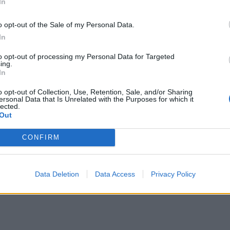
In
αλλε
εξηγ
o opt-out of the Sale of my Personal Data.
In
to opt-out of processing my Personal Data for Targeted
ing.
 που δίνει αυτοπεποίθηση για την
In
o opt-out of Collection, Use, Retention, Sale, and/or Sharing
ersonal Data that Is Unrelated with the Purposes for which it
ειλικρινή αποδοχή από τον κάθε άνθρωπο
lected.
Out
ρίς ενδοιασμούς και...
CONFIRM
Data Deletion
Data Access
Privacy Policy