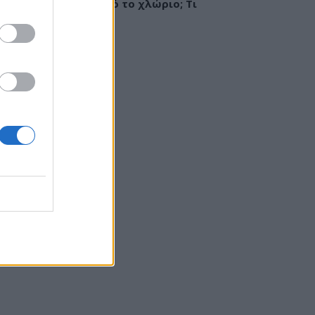
ργία ή ερεθισμός από το χλώριο; Τι
εί αλλεργιολόγος