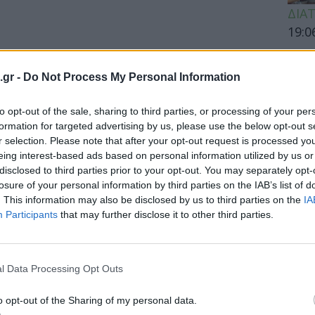
ΔΙΑ
19:0
Κεχρ
μπορ
.gr -
Do Not Process My Personal Information
χωρί
to opt-out of the sale, sharing to third parties, or processing of your per
formation for targeted advertising by us, please use the below opt-out s
r selection. Please note that after your opt-out request is processed y
ΕΙΔΗ
ει το τι κάνουν τα Media στην
eing interest-based ads based on personal information utilized by us or
disclosed to third parties prior to your opt-out. You may separately opt-
ιατί είναι παγκόσμιο πρόβλημα
Άδων
losure of your personal information by third parties on the IAB’s list of
προσ
. This information may also be disclosed by us to third parties on the
IA
Ακτι
Participants
that may further disclose it to other third parties.
ίστρια Jean Kilbourne κυκλοφόρησε το
Advertising's Image of Women".
l Data Processing Opt Outs
ΥΓΕΙ
o opt-out of the Sharing of my personal data.
Εξάν