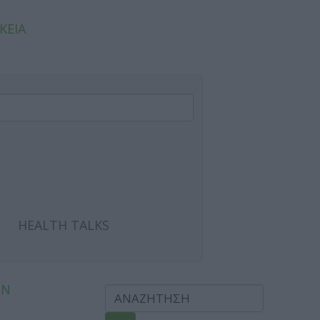
ΚΕΙΑ
HEALTH TALKS
ΩΝ