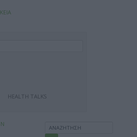
ΚΕΙΑ
HEALTH TALKS
ΩΝ