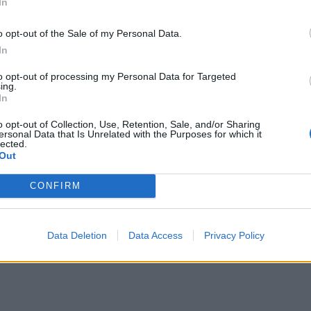
In
o opt-out of the Sale of my Personal Data.
In
to opt-out of processing my Personal Data for Targeted
λογικές εξετάσεις σε άπορες
ing.
In
o opt-out of Collection, Use, Retention, Sale, and/or Sharing
 ψηλάφηση μαστού και τεστ Παπανικολάου
ersonal Data that Is Unrelated with the Purposes for which it
και άπορες γυναίκες οι γυναικολόγοι της
lected.
Out
CONFIRM
Data Deletion
Data Access
Privacy Policy