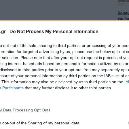
ΥΓΕΙΑ
Καύσω
για δ
.gr -
Do Not Process My Personal Information
to opt-out of the sale, sharing to third parties, or processing of your per
ΕΙΔΗΣΕ
formation for targeted advertising by us, please use the below opt-out s
 το Τεστ ΠΑΠ, ανακαλύφθηκαν οι
ΙΣΑ: 
r selection. Please note that after your opt-out request is processed y
στην Α
eing interest-based ads based on personal information utilized by us or
disclosed to third parties prior to your opt-out. You may separately opt-
γκόσμιας Ημέρας της Γυναίκας,
losure of your personal information by third parties on the IAB’s list of
. This information may also be disclosed by us to third parties on the
IA
δα με θέμα: «Η Σύγχρονη Παθολογία
Participants
that may further disclose it to other third parties.
ΔΙΑΤΡ
Κεχρί
«γεμί
l Data Processing Opt Outs
o opt-out of the Sharing of my personal data.