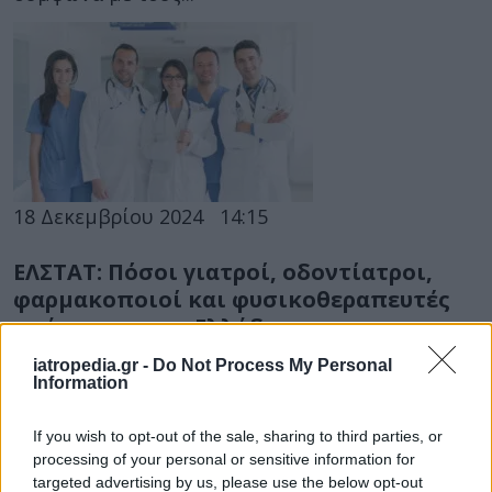
18 Δεκεμβρίου 2024
14:15
ΕΛΣΤΑΤ: Πόσοι γιατροί, οδοντίατροι,
φαρμακοποιοί και φυσικοθεραπευτές
υπάρχουν στην Ελλάδα
Σύμφωνα με την έρευνα της ΕΛΣΤΑΤ, οι
iatropedia.gr -
Do Not Process My Personal
Information
εγγεγραμμένοι γιατροί παρουσιάζουν αύξηση το
2023, σε σχέση με το 2022, κυρίως...
If you wish to opt-out of the sale, sharing to third parties, or
processing of your personal or sensitive information for
targeted advertising by us, please use the below opt-out