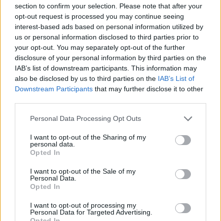
section to confirm your selection. Please note that after your
opt-out request is processed you may continue seeing
interest-based ads based on personal information utilized by
us or personal information disclosed to third parties prior to
your opt-out. You may separately opt-out of the further
disclosure of your personal information by third parties on the
IAB’s list of downstream participants. This information may
02 Δεκεμβρίου 2024
18:09
also be disclosed by us to third parties on the
IAB’s List of
Downstream Participants
that may further disclose it to other
Φαρμακεία: Ζητούμενο η διατήρηση
third parties.
ταλαντούχων εργαζομένων
Personal Data Processing Opt Outs
Σε καίρια ζητήματα που απασχολούν τον κλάδο
του φαρμακείου, συνδυάζοντας εμπειρίες και
I want to opt-out of the Sharing of my
personal data.
ιδέες από ειδικούς και φαρμακοποιούς
Opted In
επικεντρώθηκε το...
I want to opt-out of the Sale of my
Personal Data.
Opted In
I want to opt-out of processing my
Personal Data for Targeted Advertising.
Opted In