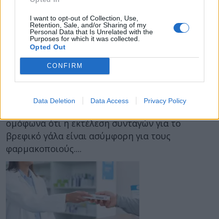
I want to opt-out of Collection, Use,
Retention, Sale, and/or Sharing of my
Personal Data that Is Unrelated with the
Purposes for which it was collected.
30 Σεπτεμβρίου 2024
14:01
Opted Out
Οι φαρμακοποιοί του Πειραιά
CONFIRM
αρνούνται να εκτελέσουν συνταγές για
βρεφικό γάλα με 0% συμμετοχή
Data Deletion
Data Access
Privacy Policy
Ο Φαρμακευτικός Σύλλογος Πειραιά αποφάσισε
ομόφωνα ότι η εκτέλεση συνταγών για το
βρεφικό γάλα είναι ασύμφορη για τους
φαρμακοποιούς....