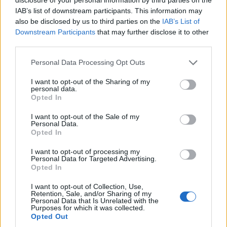
Γιατί οι υψηλόμισθες είναι
IAB’s list of downstream participants. This information may
περισσότερο θύματα απιστίας;
also be disclosed by us to third parties on the
IAB’s List of
Downstream Participants
that may further disclose it to other
Ποια είναι άραγε η διαφορά μεταξύ μιας
third parties.
υψηλόμισθης και μιας χαμηλόμισθης γυναίκας
έστω κι αν είναι το ίδιο γοητευτικές;
Personal Data Processing Opt Outs
I want to opt-out of the Sharing of my
personal data.
Opted In
I want to opt-out of the Sale of my
Personal Data.
Opted In
I want to opt-out of processing my
Personal Data for Targeted Advertising.
Opted In
I want to opt-out of Collection, Use,
Retention, Sale, and/or Sharing of my
Personal Data that Is Unrelated with the
Purposes for which it was collected.
Opted Out