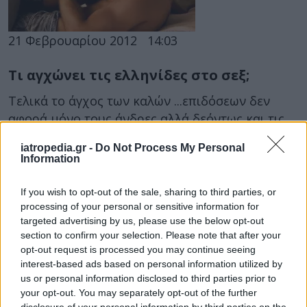
21 Φεβρουαρίου 2012
14:03
Τι αγχώνει τις ελληνίδες στο σεξ;
Τελικά το άγχος των καλών ...επιδόσεων δεν
αφορά μόνο τους άνδρες αλλά δεόντως και τις
γυναίκες.
iatropedia.gr -
Do Not Process My Personal
Information
If you wish to opt-out of the sale, sharing to third parties, or
processing of your personal or sensitive information for
targeted advertising by us, please use the below opt-out
section to confirm your selection. Please note that after your
opt-out request is processed you may continue seeing
interest-based ads based on personal information utilized by
09 Ιανουαρίου 2012
08:00
us or personal information disclosed to third parties prior to
your opt-out. You may separately opt-out of the further
disclosure of your personal information by third parties on the