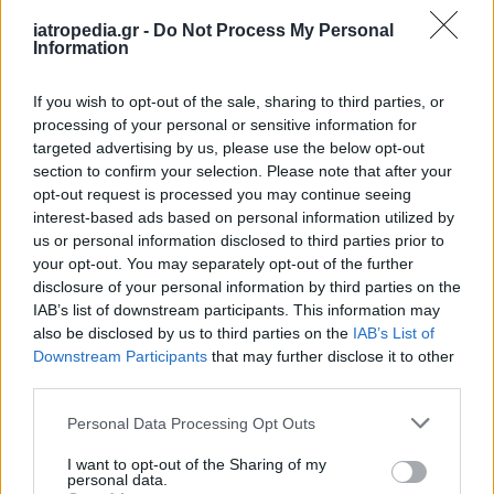
iatropedia.gr -
Do Not Process My Personal
Information
ΕΙΔΗΣΕΙΣ
06 Αυγούστου 2026
20:01
If you wish to opt-out of the sale, sharing to third parties, or
processing of your personal or sensitive information for
ΕΟΔΥ: Σε χαμηλά επίπεδα COVID-19, γρίπη και RSV
targeted advertising by us, please use the below opt-out
section to confirm your selection. Please note that after your
opt-out request is processed you may continue seeing
interest-based ads based on personal information utilized by
us or personal information disclosed to third parties prior to
ΕΙΔΗΣΕΙΣ
06 Αυγούστου 2026
19:30
your opt-out. You may separately opt-out of the further
disclosure of your personal information by third parties on the
Σαμοθράκη: Αγωνιώδης επιχείρηση διάσωσης
15χρονης – Τραυματίστηκε σε δύσβατο σημείο στη
IAB’s list of downstream participants. This information may
Γριά Βάθρα
also be disclosed by us to third parties on the
IAB’s List of
Downstream Participants
that may further disclose it to other
third parties.
Personal Data Processing Opt Outs
I want to opt-out of the Sharing of my
personal data.