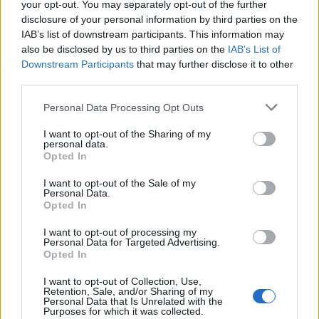
your opt-out. You may separately opt-out of the further
Ελλάδος: Η ισοτιμία της ιατρικής
disclosure of your personal information by third parties on the
υπογραφής είναι νομοθετικά
IAB’s list of downstream participants. This information may
κατοχυρωμένη
also be disclosed by us to third parties on the
IAB’s List of
Downstream Participants
that may further disclose it to other
Ένα ...κουβάρι από προβλήματα έχει
third parties.
δημιουργηθεί με τα ιατρικά πιστοποιητικά και
τις ιατρικές γνωματεύσεις. Όπως τονίζουν τώρα
Personal Data Processing Opt Outs
οι παθολόγοι,...
I want to opt-out of the Sharing of my
personal data.
Opted In
I want to opt-out of the Sale of my
Personal Data.
Opted In
I want to opt-out of processing my
Personal Data for Targeted Advertising.
Opted In
16 Ιουλίου 2018
11:21
I want to opt-out of Collection, Use,
Retention, Sale, and/or Sharing of my
Personal Data that Is Unrelated with the
Η Επαγγελματική Ένωση Παθολόγων
Purposes for which it was collected.