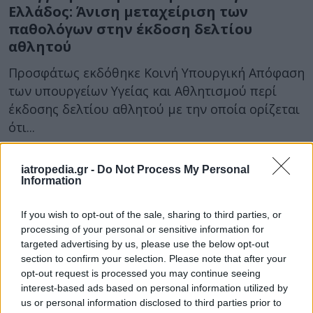
Ελλάδος: Άνιση μεταχείριση των
παθολόγων στην έκδοση δελτίου
αθλητού
Προσφάτως εκδόθηκε Κοινή Υπουργική Απόφαση
των υπουργείων Υγείας και Αθλητισμού περί
έκδοσης δελτίου αθλητού με την οποία ορίζεται
ότι...
iatropedia.gr -
Do Not Process My Personal
Information
If you wish to opt-out of the sale, sharing to third parties, or
processing of your personal or sensitive information for
targeted advertising by us, please use the below opt-out
section to confirm your selection. Please note that after your
31 Αυγούστου 2018
10:55
opt-out request is processed you may continue seeing
interest-based ads based on personal information utilized by
Επαγγελματική Ένωση Παθολόγων
us or personal information disclosed to third parties prior to