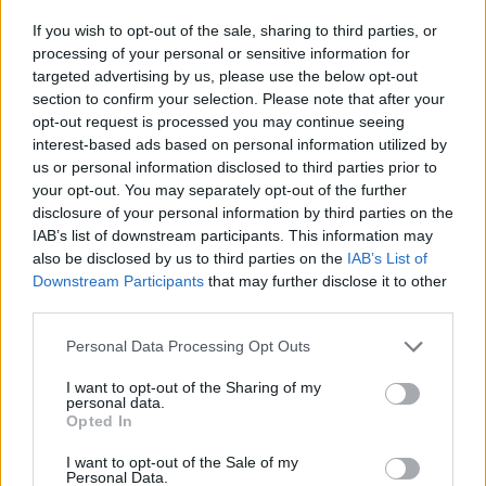
If you wish to opt-out of the sale, sharing to third parties, or
Αριθμός Πιστοποίησης Μ.Η.Τ.242021
processing of your personal or sensitive information for
targeted advertising by us, please use the below opt-out
Site Map
ΟΡΟΙ ΧΡΗΣΗΣ
ΤΑΥΤΟΤΗΤΑ
section to confirm your selection. Please note that after your
Πολιτική απορρήτου
opt-out request is processed you may continue seeing
Πληροφορίες α.27 Ν.5253/2025
Cookies
interest-based ads based on personal information utilized by
us or personal information disclosed to third parties prior to
Copyright iatropedia© 2026
your opt-out. You may separately opt-out of the further
disclosure of your personal information by third parties on the
IAB’s list of downstream participants. This information may
also be disclosed by us to third parties on the
IAB’s List of
Downstream Participants
that may further disclose it to other
third parties.
Personal Data Processing Opt Outs
I want to opt-out of the Sharing of my
personal data.
Opted In
I want to opt-out of the Sale of my
Personal Data.