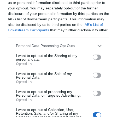
us or personal information disclosed to third parties prior to
your opt-out. You may separately opt-out of the further
disclosure of your personal information by third parties on the
07 Ιουνίου 2021
11:30
IAB’s list of downstream participants. This information may
also be disclosed by us to third parties on the
IAB’s List of
Νέα δεδομένα για τα εμβόλια Pfizer και
Downstream Participants
that may further disclose it to other
third parties.
Moderna: Έρευνα του CDC για την
αποτελεσματικότητά τους
Personal Data Processing Opt Outs
Ερευνητές στις Ηνωμένες Πολιτείες
I want to opt-out of the Sharing of my
personal data.
πραγματοποίησαν μια μελέτη που αποδεικνύει
Opted In
την πραγματική αποτελεσματικότητα των
εμβολίων των Pfizer-BioNTech και Moderna για...
I want to opt-out of the Sale of my
Personal Data.
Opted In
I want to opt-out of processing my
Personal Data for Targeted Advertising.
Opted In
I want to opt-out of Collection, Use,
Retention, Sale, and/or Sharing of my
Personal Data that Is Unrelated with the