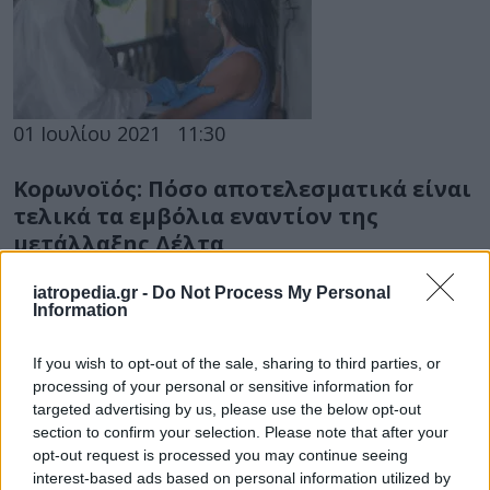
01 Ιουλίου 2021
11:30
Κορωνοϊός: Πόσο αποτελεσματικά είναι
τελικά τα εμβόλια εναντίον της
μετάλλαξης Δέλτα
Άλλα ντ' άλλων ακούμε τις τελευταίες ημέρες για
iatropedia.gr -
Do Not Process My Personal
την αποτελεσματικότητα των εμβολίων εναντίον
Information
του στελέχους Δέλτα που έχει δημιουργήσει...
If you wish to opt-out of the sale, sharing to third parties, or
processing of your personal or sensitive information for
targeted advertising by us, please use the below opt-out
section to confirm your selection. Please note that after your
opt-out request is processed you may continue seeing
interest-based ads based on personal information utilized by