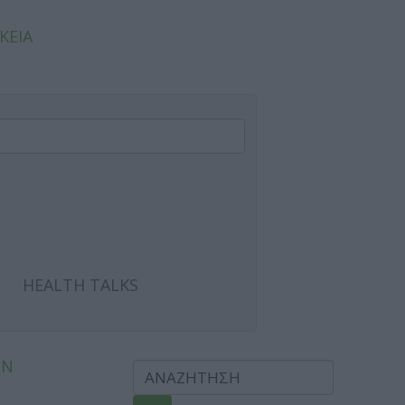
ΚΕΙΑ
HEALTH TALKS
ΩΝ