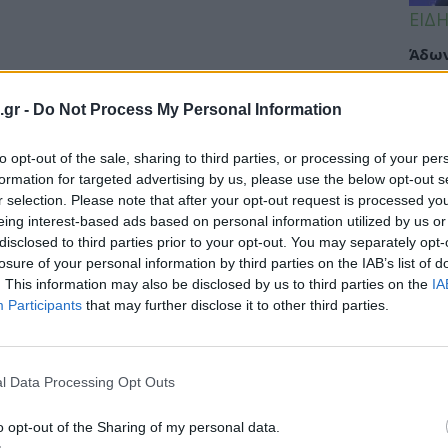
ΕΙΔΗ
Άδων
προσ
Ακτι
.gr -
Do Not Process My Personal Information
to opt-out of the sale, sharing to third parties, or processing of your per
formation for targeted advertising by us, please use the below opt-out s
ΥΓΕΙ
r selection. Please note that after your opt-out request is processed y
eing interest-based ads based on personal information utilized by us or
Εξάν
disclosed to third parties prior to your opt-out. You may separately opt-
αλλε
losure of your personal information by third parties on the IAB’s list of
εξηγ
. This information may also be disclosed by us to third parties on the
IA
Participants
that may further disclose it to other third parties.
ΥΓΕΙ
l Data Processing Opt Outs
Πανδ
μπορ
o opt-out of the Sharing of my personal data.
επόμ