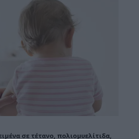
ιμένα σε τέτανο, πολιομυελίτιδα,