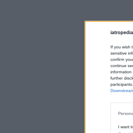
iatropedia
If you wish 
sensitive in
confirm you
continue se
information 
further disc
participants
Downstream 
Persona
I want t