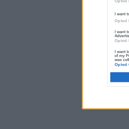
Opted 
I want t
Opted 
I want 
Advertis
Opted 
I want t
of my P
was col
Opted 