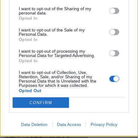
I want to opt-out of the Sharing of my
personal data.
Opted In
I want to opt-out of the Sale of my
27 Νοεμβρίου 2019
08:01
Personal Data.
Opted In
Σιδηροπενία: Με έλλειψη σιδήρου ένας
I want to opt-out of processing my
στους τρεις ανθρώπους
Personal Data for Targeted Advertising.
Opted In
Οι νεαρές γυναίκες, τα μικρά παιδιά και οι
I want to opt-out of Collection, Use,
πάσχοντες από χρόνια, φλεγμονώδη νοσήματα
Retention, Sale, and/or Sharing of my
Personal Data that Is Unrelated with the
έχουν συχνά έλλειψη σιδήρου (σιδηροπενία),
Purposes for which it was collected.
χωρίς...
Opted Out
CONFIRM
Data Deletion
Data Access
Privacy Policy