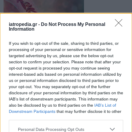
iatropedia.gr -
Do Not Process My Personal
Information
If you wish to opt-out of the sale, sharing to third parties, or
19 Ιουλίου 2020
12:01
processing of your personal or sensitive information for
targeted advertising by us, please use the below opt-out
Πώς φαίνεται η έλλειψη σιδήρου που
section to confirm your selection. Please note that after your
συνδέεται με την αναιμία
opt-out request is processed you may continue seeing
interest-based ads based on personal information utilized by
Η αναιμία δεν αποτελεί νόσο, αφού είναι
us or personal information disclosed to third parties prior to
your opt-out. You may separately opt-out of the further
αποτέλεσμα ποικίλων ασθενειών.
disclosure of your personal information by third parties on the
Χαρακτηρίζεται ως μια παθολογική κατάσταση
IAB’s list of downstream participants. This information may
στην οποία η συνολική μάζα των...
also be disclosed by us to third parties on the
IAB’s List of
Downstream Participants
that may further disclose it to other
third parties.
Personal Data Processing Opt Outs