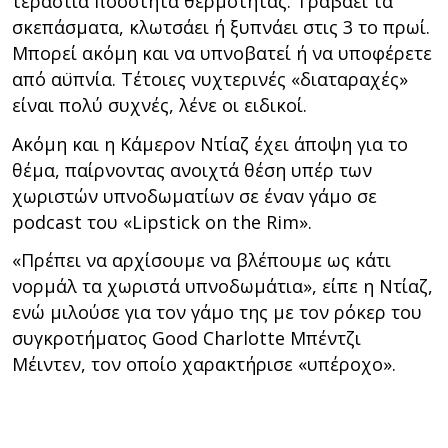
τεράστια ποσότητα θερμότητας. Τραβάει τα
σκεπάσματα, κλωτσάει ή ξυπνάει στις 3 το πρωί.
Μπορεί ακόμη και να υπνοβατεί ή να υποφέρετε
από αϋπνία. Τέτοιες νυχτερινές «διαταραχές»
είναι πολύ συχνές, λένε οι ειδικοί.
Ακόμη και η Κάμερον Ντίαζ έχει άποψη για το
θέμα, παίρνοντας ανοιχτά θέση υπέρ των
χωριστών υπνοδωματίων σε έναν γάμο σε
podcast του «Lipstick on the Rim».
«Πρέπει να αρχίσουμε να βλέπουμε ως κάτι
νορμάλ τα χωριστά υπνοδωμάτια», είπε η Ντίαζ,
ενώ μιλούσε για τον γάμο της με τον ρόκερ του
συγκροτήματος Good Charlotte Μπέντζι
Μέιντεν, τον οποίο χαρακτήρισε «υπέροχο».