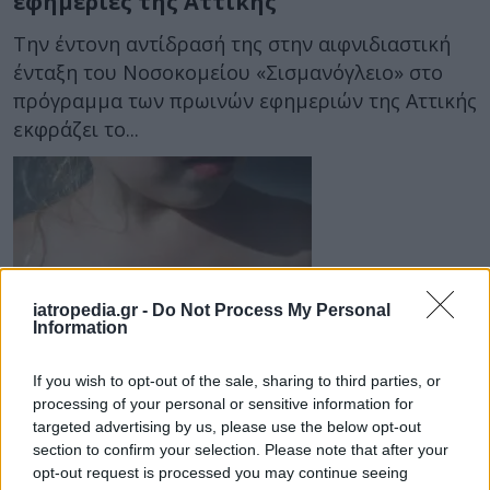
εφημερίες της Αττικής
Την έντονη αντίδρασή της στην αιφνιδιαστική
ένταξη του Νοσοκομείου «Σισμανόγλειο» στο
πρόγραμμα των πρωινών εφημεριών της Αττικής
εκφράζει το...
iatropedia.gr -
Do Not Process My Personal
Information
ΠΑΙΔΙ
07 Αυγούστου 2026
12:18
If you wish to opt-out of the sale, sharing to third parties, or
Σταφυλόκοκκος: Η δύσκολη λοίμωξη
processing of your personal or sensitive information for
του καλοκαιριού – Τι να προσέχετε,
targeted advertising by us, please use the below opt-out
section to confirm your selection. Please note that after your
ειδικά στα παιδιά
opt-out request is processed you may continue seeing