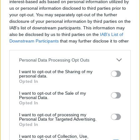
interest-based ads based on personal information utilized by
Η αύξηση των λοιμώξεων από σταφυλόκοκκο
us or personal information disclosed to third parties prior to
τους καλοκαιρινούς μήνες δεν είναι τυχαία. Οι
your opt-out. You may separately opt-out of the further
υψηλές θερμοκρασίες, η αυξημένη υγρασία,
disclosure of your personal information by third parties on the
αλλά...
IAB’s list of downstream participants. This information may
also be disclosed by us to third parties on the
IAB’s List of
Downstream Participants
that may further disclose it to other
third parties.
Personal Data Processing Opt Outs
I want to opt-out of the Sharing of my
personal data.
Opted In
TIPS
07 Αυγούστου 2026
11:42
I want to opt-out of the Sale of my
Personal Data.
Opted In
Ελληνικός Ερυθρός Σταυρός: 8 οδηγίες
από ναυαγοσώστες που σώζουν ζωές
I want to opt-out of processing my
Personal Data for Targeted Advertising.
στο νερό
Opted In
Ο Ελληνικός Ερυθρός Σταυρός (Ε.Ε.Σ.), με την
I want to opt-out of Collection, Use,