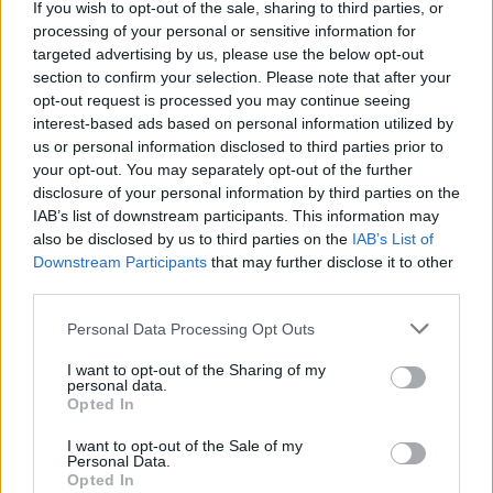
Τα μέλη οικογένειας που δεν είναι πλήρως
If you wish to opt-out of the sale, sharing to third parties, or
processing of your personal or sensitive information for
εμβολιασμένα για τον κοκκύτη θα πρέπει να
targeted advertising by us, please use the below opt-out
εμβολιάζονται τουλάχιστον δύο εβδομάδες πριν
section to confirm your selection. Please note that after your
την επαφή με νεογνά και βρέφη.
opt-out request is processed you may continue seeing
interest-based ads based on personal information utilized by
Ιδιαίτερη σημασία έχει ο εμβολιασμός των
us or personal information disclosed to third parties prior to
επαγγελματιών υγείας, οι οποίοι θα πρέπει να
your opt-out. You may separately opt-out of the further
εμβολιάζονται με μια αναμνηστική δόση TdaP
disclosure of your personal information by third parties on the
IAB’s list of downstream participants. This information may
ανά δεκαετία.
also be disclosed by us to third parties on the
IAB’s List of
Downstream Participants
that may further disclose it to other
Φωτογραφία:
iStock
third parties.
ΔΙΑΒΑΣΤΕ ΕΠΙΣΗΣ:
Personal Data Processing Opt Outs
Αυγά: Τι φταίει και τα δαιμονοποιήσαμε;
I want to opt-out of the Sharing of my
personal data.
Κουρκουμάς: Σε ποιες καταστάσεις κάνει καλό,
Opted In
σύμφωνα με τους ειδικούς
I want to opt-out of the Sale of my
Το περπάτημα είναι άσκηση ή όχι; 5 πράγματα
Personal Data.
Opted In