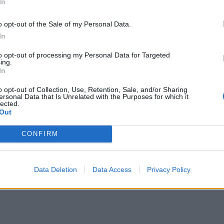
In
Νοσο
εργα
στην
o opt-out of the Sale of my Personal Data.
In
to opt-out of processing my Personal Data for Targeted
ing.
In
o opt-out of Collection, Use, Retention, Sale, and/or Sharing
ersonal Data that Is Unrelated with the Purposes for which it
lected.
Out
CONFIRM
Data Deletion
Data Access
Privacy Policy