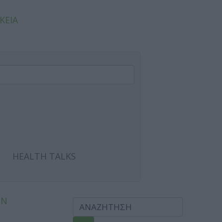
ΚΕΙΑ
HEALTH TALKS
ΩΝ