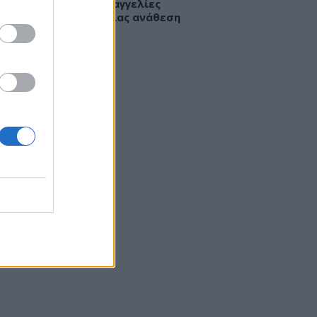
κομείο Νίκαιας: Καταγγελίες
ζομένων για απευθείας ανάθεση
 καθαριότητα