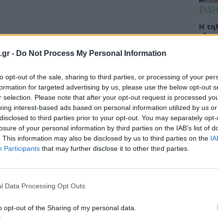
ΕΙΔΗ
Η τη
ιδαν
υγεί
.gr -
Do Not Process My Personal Information
απο
to opt-out of the sale, sharing to third parties, or processing of your per
formation for targeted advertising by us, please use the below opt-out s
r selection. Please note that after your opt-out request is processed y
ΟΜΟ
eing interest-based ads based on personal information utilized by us or
11:3
disclosed to third parties prior to your opt-out. You may separately opt-
losure of your personal information by third parties on the IAB’s list of
Skin
. This information may also be disclosed by us to third parties on the
IA
επιδ
Participants
that may further disclose it to other third parties.
από 
l Data Processing Opt Outs
ΕΙΔΗ
o opt-out of the Sharing of my personal data.