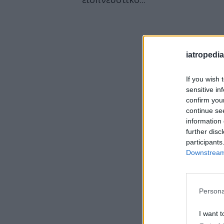
iatropedia
If you wish 
sensitive in
confirm you
continue se
information 
further disc
participants
Downstream 
Persona
I want t