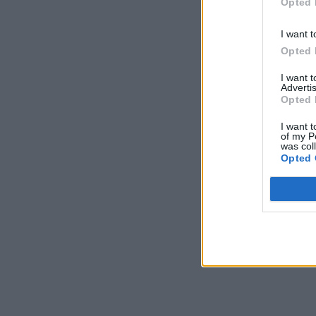
Opted 
I want t
Opted 
I want 
Advertis
Opted 
I want t
of my P
was col
Opted 