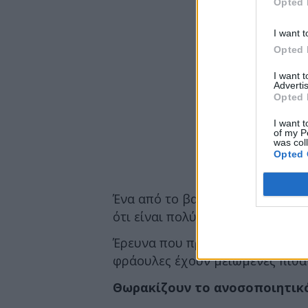
Opted 
I want t
Opted 
I want 
Advertis
Opted 
I want t
of my P
was col
Opted 
Ένα από το βασικό συστατικό του
ότι είναι πολύτιμος σύμμαχος τη
Έρευνα που πραγματοποιήθηκε 
φράουλες έχουν μειωμένες πιθα
Θωρακίζουν το ανοσοποιητικ