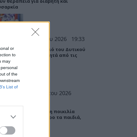
υν θεραπεία για διαβήτη και
υσαρκία
ΣΕΙΣ
07 Αυγούστου 2026
19:33
sonal or
 «Καμπανάκι» για τον ιό του Δυτικού
ου στην Αττική – Τι ζητά από τις
ection to
ς
ou may
 personal
out of the
 downstream
B’s List of
ΤΡΟΦΗ
07 Αυγούστου 2026
6
ί: Πώς μια ενισχυμένη ποικιλία
εί να «γεμίσει» σίδηρο τα παιδιά,
ς παρενέργειες