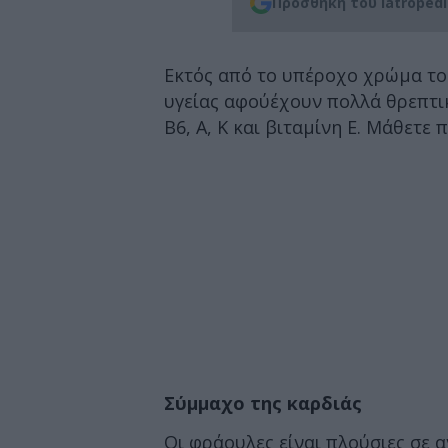
Προσθήκη του iatroped
Εκτός από το υπέροχο χρώμα το
υγείας αφούέχουν πολλά θρεπτικά
B6, A, K και βιταμίνη E. Μάθετε 
Σύμμαχο της καρδιάς
Οι φράουλες είναι πλούσιες σε α