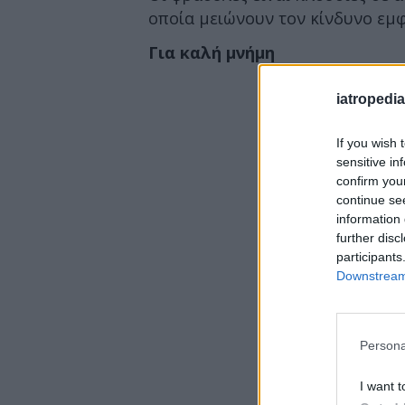
οποία μειώνουν τον κίνδυνο εμφ
Για καλή μνήμη
iatropedia
If you wish 
sensitive in
confirm you
continue se
information 
further disc
participants
Downstream 
Persona
I want t