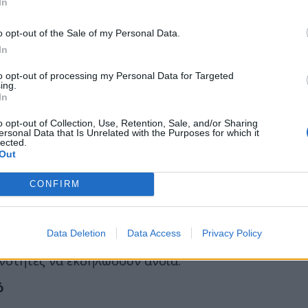
In
o opt-out of the Sale of my Personal Data.
In
to opt-out of processing my Personal Data for Targeted
ing.
In
o opt-out of Collection, Use, Retention, Sale, and/or Sharing
ersonal Data that Is Unrelated with the Purposes for which it
lected.
Out
CONFIRM
ς είναι η φισετίνη, η οποία έχει αποδειχθεί
ς καλής εγκεφαλικής λειτουργίας.
Data Deletion
Data Access
Privacy Policy
πρόσφατα απέδειξε ότι όσοι καταναλώνουν
νότητες να εκδηλώσουν άνοια.
ό