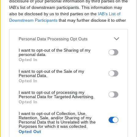
disclosure of your personal information by third parties on the
Το άμεσο ηλιακό φως πίσω από ένα παράθυρο
IAB’s list of downstream participants. This information may
also be disclosed by us to third parties on the
IAB’s List of
δεν θα βοηθήσει στην παραγωγή βιταμίνης D,
Downstream Participants
that may further disclose it to other
επειδή
το γυαλί κόβει την ακτινοβολία που
third parties.
παράγει βιταμίνη D
.
Personal Data Processing Opt Outs
Πηγή:
https://www.medicalnewstoday.com
I want to opt-out of the Sharing of my
φωτό: iStock
personal data.
Opted In
ΔΙΑΒΑΣΤΕ ΕΠΙΣΗΣ
I want to opt-out of the Sale of my
Personal Data.
Ποιοι πρέπει να ΜΗΝ παίρνουν βιταμίνη D3:
Opted In
Όλες οι χρήσεις, οι παρενέργειες και οι
I want to opt-out of processing my
προφυλάξεις για την βιταμίνη D
Personal Data for Targeted Advertising.
Opted In
Το #1 σημάδι ότι χρειάζεστε περισσότερη
I want to opt-out of Collection, Use,
βιταμίνη D
Retention, Sale, and/or Sharing of my
Personal Data that Is Unrelated with the
Purposes for which it was collected.
Συμπληρώματα και αμπούλες για βιταμίνη D:
Opted Out
Πόσο να παίρνετε – Συμπτώματα