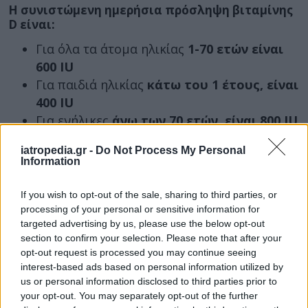
Η συνιστώμενη ημερήσια πρόσληψη βιταμίνης
D είναι:
Για όλα τα άτομα ηλικίας
1-70 ετών είναι
600 IU
Για παιδιά ηλικίας
κάτω του 1 έτους, είναι
400 IU
Για ενήλικες
άνω των 70 ετών, είναι 800 IU
Τα παραπάνω ισχύουν με την προϋπόθεση ότι
iatropedia.gr -
Do Not Process My Personal
Information
εκτίθεστε έστω και λίγο στον ήλιο μέσα στην
εβδομάδα. Ωστόσο, αυτό μπορεί να ποικίλλει
If you wish to opt-out of the sale, sharing to third parties, or
σημαντικά ανάλογα με:
processing of your personal or sensitive information for
targeted advertising by us, please use the below opt-out
την εποχή
section to confirm your selection. Please note that after your
την ώρα της ημέρας
opt-out request is processed you may continue seeing
το αν υπάρχει συννεφιά
interest-based ads based on personal information utilized by
το χρώμα του δέρματός σας
us or personal information disclosed to third parties prior to
your opt-out. You may separately opt-out of the further
το εάν βάζετε αντηλιακό