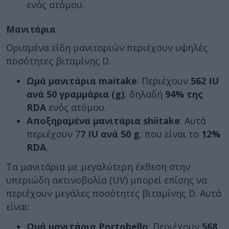
ενός ατόμου.
Μανιτάρια
Ορισμένα είδη μανιταριών περιέχουν υψηλές
ποσότητες βιταμίνης D.
Ωμά μανιτάρια maitake
: Περιέχουν
562 IU
ανά 50 γραμμάρια (g)
, δηλαδή
94% της
RDA
ενός ατόμου.
Αποξηραμένα μανιτάρια shiitake
: Αυτά
περιέχουν 7
7 IU ανά 50 g
, που είναι το
12%
RDA
.
Τα μανιτάρια με μεγαλύτερη έκθεση στην
υπεριώδη ακτινοβολία (UV) μπορεί επίσης να
περιέχουν μεγάλες ποσότητες βιταμίνης D. Αυτά
είναι:
Ωμά μανιτάρια Portobello
: Περιέχουν
568