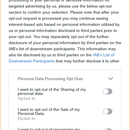
processing of your personal or sensitive information for
οξύ, βιταμίνη Β-6 και φολικά οξέα.
targeted advertising by us, please use the below opt-out
section to confirm your selection. Please note that after your
8. Απαραίτητα μέταλλα
opt-out request is processed you may continue seeing
interest-based ads based on personal information utilized by
Επίσης, τα καρύδια είναι πολύ πλούσια πηγή
us or personal information disclosed to third parties prior to
μετάλλων, όπως μαγγάνιο, χαλκός, κάλιο,
your opt-out. You may separately opt-out of the further
ασβέστιο, σίδηρο, μαγνήσιο, ψευδάργυρο και
disclosure of your personal information by third parties on the
IAB’s list of downstream participants. This information may
σελήνιο. Ο χαλκός είναι ένας συμπληρωματικός
also be disclosed by us to third parties on the
IAB’s List of
παράγοντας για πολλά ζωτικής σημασίας
Downstream Participants
that may further disclose it to other
ένζυμα. Ο ψευδάργυρος συμβάλλει σε άλλα
third parties.
ένζυμα που ρυθμίζουν την σωματική αύξηση και
Personal Data Processing Opt Outs
ανάπτυξη, την παραγωγή σπέρματος, την πέψη
και τη σύνθεση νουκλεϊκών οξέων. Το σελήνιο
I want to opt-out of the Sharing of my
personal data.
με τη σειρά του λειτουργεί ως συμπληρωματικός
Opted In
παράγοντας για την παραγωγή αντιοξειδωτικών
ενζύμων, όπως η γλουταθειόνη.
I want to opt-out of the Sale of my
Personal Data.
Opted In
9. Καρυδέλαιο
I want to opt-out of processing my