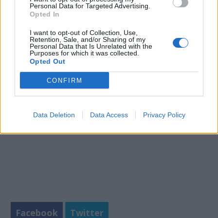
Personal Data for Targeted Advertising.
Τέλος, το καρυδέλαιο παρουσιάζει εξαιρετικές
Opted In
στυπτικές ιδιότητες. Εφαρμόζεται τοπικά και
βοηθά να κρατήσετε το δέρμα σας καλά
I want to opt-out of Collection, Use,
Retention, Sale, and/or Sharing of my
προστατευμένο από την ξηρότητα.
Personal Data that Is Unrelated with the
Purposes for which it was collected.
Opted Out
Πηγή:
http://www.nutrition-and-you.com
CONFIRM
Data Deletion
Data Access
Privacy Policy
Facebook
Twitter