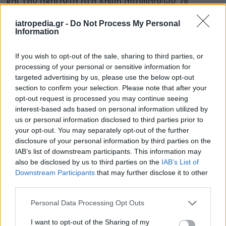
και την ακρίβεια στη λήψη αποφάσεων, οι
ερευνητές παρατήρησαν σημαντική βελτίωση σε
iatropedia.gr -
Do Not Process My Personal
όλες τις ομάδες, πλην της ομάδας ελέγχου.
Information
Οι ερευνητές τονίζουν ότι μολονότι η βάδιση
If you wish to opt-out of the sale, sharing to third parties, or
είναι μία υποσυνείδητη πράξη για τους
processing of your personal or sensitive information for
περισσότερους ανθρώπους, για τους πάσχοντες
targeted advertising by us, please use the below opt-out
από σύνδρομο Down είναι αρκετά απαιτητική.
section to confirm your selection. Please note that after your
Και αυτό διότι απαιτεί να συγκεντρώνουν την
opt-out request is processed you may continue seeing
interest-based ads based on personal information utilized by
προσοχή τους και να βρίσκονται σε εγρήγορση
us or personal information disclosed to third parties prior to
κατά τη διενέργειά της. Αυτή η νοητική
your opt-out. You may separately opt-out of the further
υπερπροσπάθεια πιστεύεται ότι οδηγεί στη
disclosure of your personal information by third parties on the
νοητική εξέλιξή τους.
IAB’s list of downstream participants. This information may
also be disclosed by us to third parties on the
IAB’s List of
«
Η βάδιση και γενικότερα η άσκηση, δεν αποτελεί μία
Downstream Participants
that may further disclose it to other
απλή δραστηριότητα για πολλούς πάσχοντες από
third parties.
σύνδρομο Down»
, δήλωσε ο
επιβλέπων
Personal Data Processing Opt Outs
ερευνητής Dr. Dan Gordon
, αναπληρωτής
καθηγητής Καρδιοαναπνευστικής Φυσιολογίας
I want to opt-out of the Sharing of my