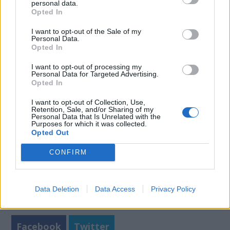
personal data.
της Άσκησης στο Πανεπιστήμιο Anglia Ruskin. «
Η
Opted In
νέα μελέτη όμως υποδηλώνει ότι μπορεί να
I want to opt-out of the Sale of my
αποτελέσει
πανίσχυρο μέσον
για την ανάπτυξη των
Personal Data.
Opted In
νοητικών και εκτελεστικών λειτουργιών τους
».
I want to opt-out of processing my
Φωτογραφία: iStock
Personal Data for Targeted Advertising.
Opted In
I want to opt-out of Collection, Use,
Retention, Sale, and/or Sharing of my
Personal Data that Is Unrelated with the
Purposes for which it was collected.
Opted Out
CONFIRM
Data Deletion
Data Access
Privacy Policy
Facebook
Twitter