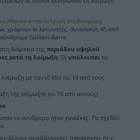
κιωμένων οι οποίοι εκδήλωσαν τη λοίμωξη
ιεύθηκαν στην ιατρική επιθεώρηση
ως γράφουν οι ερευνητές, συνολικώς 45 από
ύνδρομο Guillain-Barre.
στη διάρκεια της
περιόδου υψηλού
ρες μετά τη λοίμωξη
. Οι
υπόλοιποι
το
λοίμωξη με τον ιό RSV (οι 19 από τους
ρξη της λοίμωξης (οι 15 από αυτούς)
ρο
σαν το σύνδρομο ήταν γυναίκες. Το σχεδόν
ν.
ψιν άλλους συμβάλλοντες παράγοντες (π.χ.