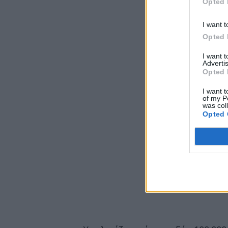
Opted 
I want t
Opted 
I want 
Advertis
Opted 
I want t
of my P
was col
Opted 