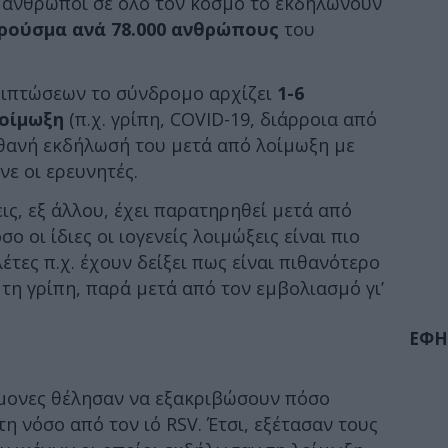
0 άνθρωποι σε όλο τον κόσμο το εκδηλώνουν
κρούσμα ανά 78.000 ανθρώπους
του
ριπτώσεων το σύνδρομο αρχίζει
1-6
λοίμωξη
(π.χ. γρίπη, COVID-19, διάρροια από
θανή εκδήλωσή του μετά από λοίμωξη με
ένε οι ερευνητές.
ις, εξ άλλου, έχει παρατηρηθεί μετά από
 οι ίδιες οι ιογενείς λοιμώξεις είναι πιο
έτες π.χ. έχουν δείξει πως είναι πιθανότερο
τη γρίπη, παρά μετά από τον εμβολιασμό γι’
ΕΦΗ
ήμονες θέλησαν να εξακριβώσουν πόσο
τη νόσο από τον ιό RSV. Έτσι, εξέτασαν τους