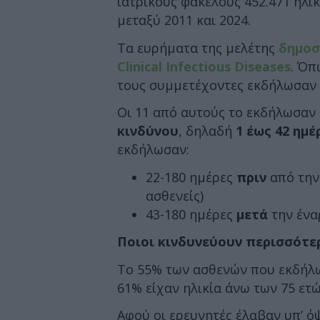
ιατρικούς φακέλους 452.471 ηλι
μεταξύ 2011 και 2024.
Τα ευρήματα της μελέτης
δημοσ
Clinical Infectious Diseases
. Όπ
τους συμμετέχοντες εκδήλωσαν σ
Οι 11 από αυτούς το εκδήλωσαν 
κινδύνου
, δηλαδή
1 έως 42 ημέ
εκδήλωσαν:
22-180 ημέρες
πριν
από την 
ασθενείς)
43-180 ημέρες
μετά
την ένα
Ποιοι κινδυνεύουν περισσότε
Το 55% των ασθενών που εκδήλω
61% είχαν ηλικία άνω των 75 ετώ
Αφού οι ερευνητές έλαβαν υπ’ ό