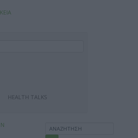
ΚΕΙΑ
HEALTH TALKS
ΩΝ