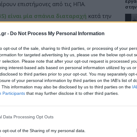
εργα
έρουν επιστήμονες από τις ΗΠΑ.
στην
BS) είναι μία σπάνια διαταραχή
κατά την
 αρχίζει ξαφνικά να επιτίθεται στα νεύρα
.gr -
Do Not Process My Personal Information
ΕΙΔΗ
τώματα όπως μουδιάσματα,
to opt-out of the sale, sharing to third parties, or processing of your per
Γεωρ
ναμία που μπορεί να εξελιχθεί σε
Νοσο
formation for targeted advertising by us, please use the below opt-out s
λληλη θεραπεία οι περισσότεροι ασθενείς
ψευδ
r selection. Please note that after your opt-out request is processed y
eing interest-based ads based on personal information utilized by us or
disclosed to third parties prior to your opt-out. You may separately opt-
losure of your personal information by third parties on the IAB’s list of
. This information may also be disclosed by us to third parties on the
IA
ΥΓΕΙ
Participants
that may further disclose it to other third parties.
Περι
Πώς 
θωρα
l Data Processing Opt Outs
o opt-out of the Sharing of my personal data.