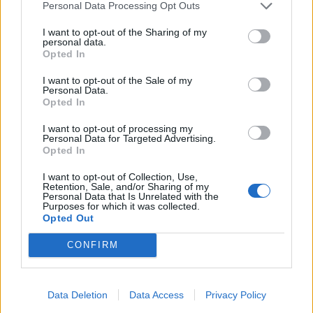
έγκαιρη διάγνωση του καρκίνου των όρχεων, με
Personal Data Processing Opt Outs
την συμβολή αρχικά του ίδιου του ασθενούς
I want to opt-out of the Sharing of my
μέσω της συχνής αυτοεξέτασης των όρχεων και
personal data.
Opted In
στη συνέχεια των κατάλληλων ιατρών οι οποίοι
θα εφαρμόσουν τα διαγνωστικα και θεραπευτικά
I want to opt-out of the Sale of my
Personal Data.
τους μέτρα. Κάθε άνδρας με υποψία
Opted In
συμπτωμάτων που θα μπορούσαν να αφορούν
I want to opt-out of processing my
σε καρκίνο όρχεων οφείλει να αναζητά την
Personal Data for Targeted Advertising.
Opted In
ιατρική συμβουλή και καθοδήγηση η οποία
αποτελεί επιστημονικό αντικείμενο των
I want to opt-out of Collection, Use,
Retention, Sale, and/or Sharing of my
ειδικοτήτων της ουρολογίας και της ογκολογίας.
Personal Data that Is Unrelated with the
Purposes for which it was collected.
Κωνσταντίνος Β. Σακελλαρίου, MD
Opted Out
ΔΙΑΒΑΣΤΕ ΕΠΙΣΗΣ:
CONFIRM
μάθετε τα πάντα για τον καρκίνο του στήθους
στην εγκυκλοπαίδεια του iatropedia
Data Deletion
Data Access
Privacy Policy