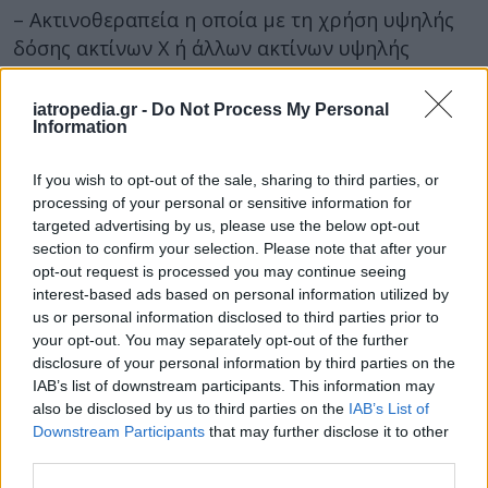
– Ακτινοθεραπεία η οποία με τη χρήση υψηλής
δόσης ακτίνων Χ ή άλλων ακτίνων υψηλής
ενέργειας μπορεί να χρησιμοποιηθεί μετά από
την χειρουργική επέμβαση για την πρόληψη
iatropedia.gr -
Do Not Process My Personal
Information
υποτροπής. Η ακτινοθεραπεία χρησιμοποιείται
συνήθως μόνο για τη θεραπεία σεμινωμάτων.
If you wish to opt-out of the sale, sharing to third parties, or
– Χημειοθεραπεία η οποία χρησιμοποιεί
processing of your personal or sensitive information for
targeted advertising by us, please use the below opt-out
φάρμακα, όπως η σισπλατίνη, μπλεομυκίνη και
section to confirm your selection. Please note that after your
ετοποσίδη που δρούν έναντι των καρκινικών
opt-out request is processed you may continue seeing
κυττάρων και η οποία έχει βελτιώσει σημαντικά
interest-based ads based on personal information utilized by
την επιβίωση σε ασθενείς και με τους δύο
us or personal information disclosed to third parties prior to
your opt-out. You may separately opt-out of the further
τύπους καρκίνου όρχεων.
disclosure of your personal information by third parties on the
Η αντιμετώπιση του καρκίνου των όρχεων με τα
IAB’s list of downstream participants. This information may
also be disclosed by us to third parties on the
IAB’s List of
υψηλά ποσοστά ίασης αποκτά ιδιαίτερη σημασία
Downstream Participants
that may further disclose it to other
λόγω της ηλικιακής ομάδας των ασθενών που
third parties.
αφορά. Για την επίτευξή της απαιτείται η