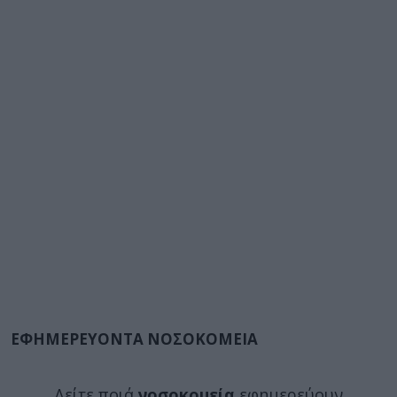
ΕΦΗΜΕΡΕΥΟΝΤΑ ΝΟΣΟΚΟΜΕΙΑ
Δείτε ποιά
νοσοκομεία
εφημερεύουν