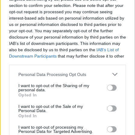
Αμέσως θα δείτε τη διαφορά.
section to confirm your selection. Please note that after your
opt-out request is processed you may continue seeing
Προσπαθείτε να μην πέσετε για ύπνο
interest-based ads based on personal information utilized by
αμέσως μόλις φάγατε. Δώστε λίγο χρόνο
us or personal information disclosed to third parties prior to
your opt-out. You may separately opt-out of the further
στον οργανισμό σας και μην ξαπλώσετε. Η
disclosure of your personal information by third parties on the
πέψη διευκολύνεται από μια πιο όρθια
IAB’s list of downstream participants. This information may
στάση. Καλή πέψη σημαίνει σπάνια καούρα.
also be disclosed by us to third parties on the
IAB’s List of
Εάν παρόλα αυτά πρέπει να κοιμηθείτε γιατί
Downstream Participants
that may further disclose it to other
third parties.
δεν αντέχετε προσπαθείτε να έχετε τον
κορμό σας, σε μια πιο όρθια στάση και όχι
Personal Data Processing Opt Outs
εντελώς ξαπλωμένο. (δυο μαξιλάρια στην
I want to opt-out of the Sharing of my
πλάτη σας θα σας βοηθήσουν)
personal data.
Opted In
Καλό θα ήταν τα “βαριά” και πικάντικα
φαγητά και σάλτσες να τα αποφύγετε όσο
I want to opt-out of the Sale of my
Personal Data.
μπορείτε. Δεν βοηθούν
Opted In
I want to opt-out of processing my
Personal Data for Targeted Advertising.